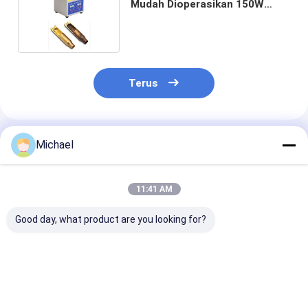
Mudah Dioperasikan 150W
Dengan Pemanas Timer Digital
Terus
Rekomendasi Produk
Michael
11:41 AM
Good day, what product are you looking for?
Pembersih Suku
30L Ultrasonic Long
Pembersih Pis
Cadang Senjata
Gun Cleaner Dengan
Ultrasonik Mo
Ultrasonik yang
40kHz 800W Digital
Mekanik