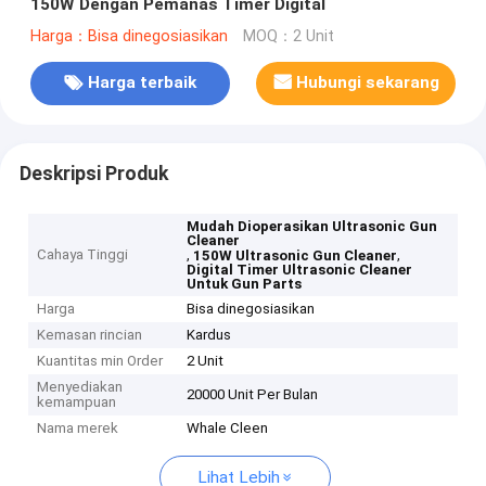
150W Dengan Pemanas Timer Digital
Harga：Bisa dinegosiasikan
MOQ：2 Unit
Harga terbaik
Hubungi sekarang
Deskripsi Produk
Mudah Dioperasikan Ultrasonic Gun
Cleaner
Cahaya Tinggi
,
,
150W Ultrasonic Gun Cleaner
Digital Timer Ultrasonic Cleaner
Untuk Gun Parts
Harga
Bisa dinegosiasikan
Kemasan rincian
Kardus
Kuantitas min Order
2 Unit
Menyediakan
20000 Unit Per Bulan
kemampuan
Nama merek
Whale Cleen
Lihat Lebih