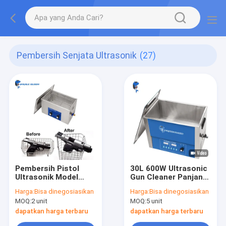
Pembersih Senjata Ultrasonik
(27)
Pembersih Pistol
30L 600W Ultrasonic
Ultrasonik Model
Gun Cleaner Panjang
Mekanik
86.3cm Untuk Suku
Harga:
Bisa dinegosiasikan
Harga:
Bisa dinegosiasikan
Cadang Senapan
MOQ:
2 unit
MOQ:
5 unit
dapatkan harga terbaru
dapatkan harga terbaru