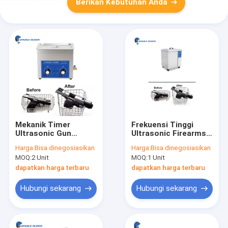
Berikan Kebutuhan Anda
Mekanik Timer
Frekuensi Tinggi
Ultrasonic Gun
Ultrasonic Firearms
Cleaner 200 Watt 10L
Cleaner 360L Gun
Harga:
Bisa dinegosiasikan
Harga:
Bisa dinegosiasikan
Untuk Pistol Tangan
Cleaning Mesin
MOQ:
2 Unit
MOQ:
1 Unit
Ultrasonik
dapatkan harga terbaru
dapatkan harga terbaru
Hubungi sekarang
Hubungi sekarang