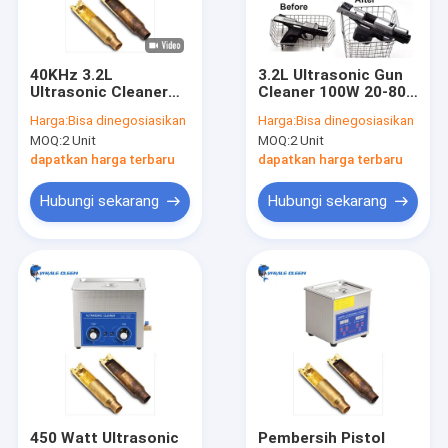
Tentang kami
Tur Pabrik
40KHz 3.2L
3.2L Ultrasonic Gun
Ultrasonic Cleaner
Cleaner 100W 20-80C
Kontrol kualitas
Untuk Bagian Pistol
Dapat Disesuaikan
Harga:
Bisa dinegosiasikan
Harga:
Bisa dinegosiasikan
Besar Dengan Fungsi
Untuk Kotak Peluru
MOQ:
2 Unit
MOQ:
2 Unit
Daya yang Dapat
Hubungi kami
Disesuaikan
dapatkan harga terbaru
dapatkan harga terbaru
Berita
Hubungi sekarang
Hubungi sekarang
Pembersih Bagian Ultrasonik
Pembersih Senjata Ultrasonik
Pembersih Karbohidrat Ultrasonik
Pembersih Ultrasonik Industri
450 Watt Ultrasonic
Pembersih Pistol