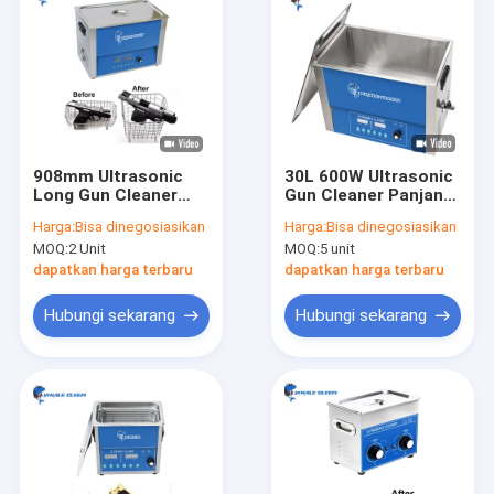
908mm Ultrasonic
30L 600W Ultrasonic
Long Gun Cleaner
Gun Cleaner Panjang
Rifle 30 Liter
86.3cm Untuk Suku
Harga:
Bisa dinegosiasikan
Harga:
Bisa dinegosiasikan
Ultrasonic Wave
Cadang Senapan
MOQ:
2 Unit
MOQ:
5 unit
Cleaner
dapatkan harga terbaru
dapatkan harga terbaru
Hubungi sekarang
Hubungi sekarang
Rumah
Produk
Pertunjukan VR