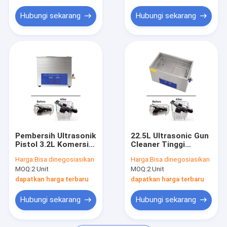
Tangki Rendam Dapur
Hubungi sekarang
Hubungi sekarang
Pembersih Ultrasonik
22.5L Ultrasonic Gun
Pistol 3.2L Komersial
Cleaner Tinggi
Dengan Daya
150mm Proses
Harga:
Bisa dinegosiasikan
Harga:
Bisa dinegosiasikan
Ultrasonik 100W
Pembersihan Cepat
MOQ:
2 Unit
MOQ:
2 Unit
dapatkan harga terbaru
dapatkan harga terbaru
Hubungi sekarang
Hubungi sekarang