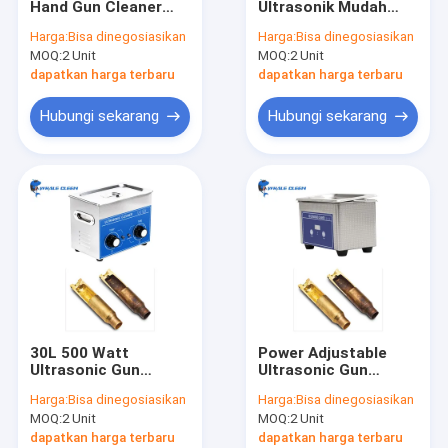
Hand Gun Cleaner
Ultrasonik Mudah
Pembersih Ultrasonik Otomotif
Kontrol Mekanik
Dioperasikan 150W
Harga:
Bisa dinegosiasikan
Harga:
Bisa dinegosiasikan
Pemanas yang Dapat
Dengan Pemanas
MOQ:
Mesin Pembersih Perhiasan Ultrasonik
2 Unit
MOQ:
2 Unit
Disesuaikan 20-80C
Timer Digital
dapatkan harga terbaru
dapatkan harga terbaru
Pembersih Ultrasonik Gigi
Hubungi sekarang
Hubungi sekarang
Pembersih Ultrasonik Elektronik
Pembersih Mesin Ultrasonik
Pembersih Ultrasonik Medis
Pembersih Ultrasonik Laboratorium
Mesin Pembersih Ultrasonik
30L 500 Watt
Power Adjustable
Pembersih Ultrasonik Digital
Ultrasonic Gun
Ultrasonic Gun
Cleaning Machine
Cleaner 240W
Harga:
Bisa dinegosiasikan
Harga:
Bisa dinegosiasikan
Pemanasan Mekanik
Ultrasonic Power
Pembersih Ultrasonik Mekanik
MOQ:
2 Unit
MOQ:
2 Unit
Untuk Pistol
dapatkan harga terbaru
dapatkan harga terbaru