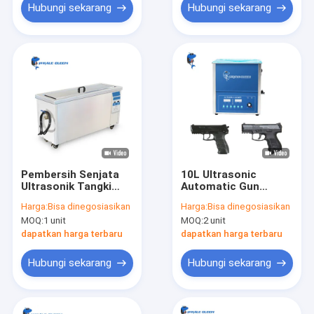
Hubungi sekarang
Hubungi sekarang
Pembersih Senjata
10L Ultrasonic
Ultrasonik Tangki
Automatic Gun
Tunggal Militer Untuk
Cleaner Dengan Daya
Harga:
Bisa dinegosiasikan
Harga:
Bisa dinegosiasikan
Membersihkan
Pemanas 800W
MOQ:
1 unit
MOQ:
2 unit
Senjata / Senapan
dapatkan harga terbaru
dapatkan harga terbaru
Hubungi sekarang
Hubungi sekarang