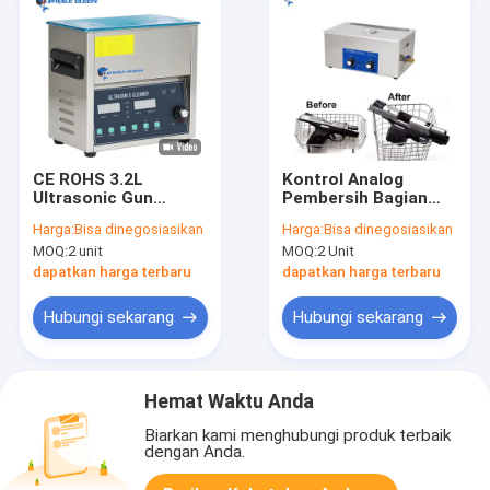
CE ROHS 3.2L
Kontrol Analog
Ultrasonic Gun
Pembersih Bagian
Cleaner 20-80C
Pistol Ultrasonik
Harga:
Bisa dinegosiasikan
Harga:
Bisa dinegosiasikan
Permukaan Cekung
Pemanas Digital 22L
MOQ:
2 unit
MOQ:
2 Unit
yang Dapat
400Watt
Disesuaikan
dapatkan harga terbaru
dapatkan harga terbaru
Hubungi sekarang
Hubungi sekarang
Hemat Waktu Anda
Biarkan kami menghubungi produk terbaik
dengan Anda.