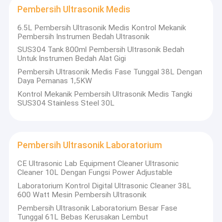
Kami menyediakan pelatihan teknis gratis, dukungan
Pembersih Ultrasonik Otomotif
Pembersih Ultrasonik Medis
profesional, dan layanan purna jual, membantu Anda
membangun jangka panjang, menang-menang kerjasama
6.5L Pembersih Ultrasonik Medis Kontrol Mekanik
dengan pelanggan Anda.
Mesin Pembersih Perhiasan Ultrasonik
Pembersih Instrumen Bedah Ultrasonik
Untuk Pengguna Akhir
Kami menyediakan sistem pembersih ultrasonik yang andal dan
SUS304 Tank 800ml Pembersih Ultrasonik Bedah
Pembersih Ultrasonik Gigi
berkinerja tinggi bersama dengan solusi pembersih profesional
Untuk Instrumen Bedah Alat Gigi
untuk memastikan Anda mencapai hasil pembersihan terbaik
Pembersih Ultrasonik Medis Fase Tunggal 38L Dengan
Pembersih Ultrasonik Elektronik
dan efisiensi maksimum dari peralatan kami.Tim insinyur kami
Daya Pemanas 1,5KW
mendukung Anda sepanjang seluruh proses dari pemilihan
model hingga operasi praktis.
Pembersih Mesin Ultrasonik
Kontrol Mekanik Pembersih Ultrasonik Medis Tangki
Industri yang Kami Layani
SUS304 Stainless Steel 30L
Kami telah membangun pengakuan pelanggan yang kuat di
Pembersih Ultrasonik Medis
berbagai industri, termasuk:
Otomotif, Pabrik Cetakan, Aerospace, Elektronik, Senjata Api,
Medis, Aplikasi Laboratorium, dan banyak lagi.
Pembersih Ultrasonik Laboratorium
Selalu Ada Untuk Anda
Pembersih Ultrasonik Laboratorium
Kami tersedia 24/7 dan siap untuk mendukung kebutuhan Anda
Mesin Pembersih Ultrasonik
kapan saja.
CE Ultrasonic Lab Equipment Cleaner Ultrasonic
Jika Anda tertarik pada peralatan pembersih ultrasonik kami
Cleaner 10L Dengan Fungsi Power Adjustable
atau solusi yang disesuaikan, silakan hubungi kami.
Pembersih Ultrasonik Digital
Laboratorium Kontrol Digital Ultrasonic Cleaner 38L
600 Watt Mesin Pembersih Ultrasonik
Pembersih Ultrasonik Mekanik
Pembersih Ultrasonik Laboratorium Besar Fase
Tunggal 61L Bebas Kerusakan Lembut