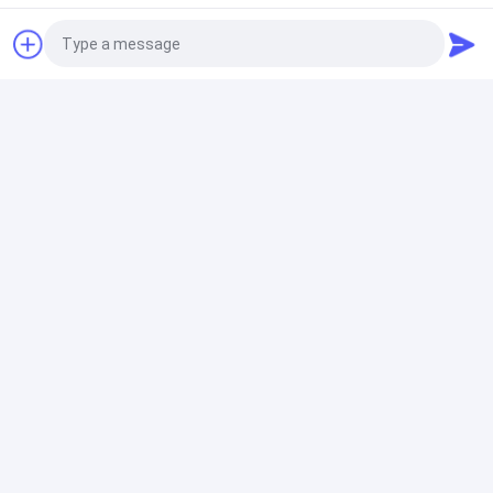
Pembersih Senjata Ultrasonik
Pembersih Pistol Ultrasonik Mudah Dioperasikan 150W
Dengan Pemanas Timer Digital
Photo
Pembersih Karbohidrat Ultrasonik
Video Call
10L Ultrasonic Carb Cleaning Machine SUS304 Tank
Audio Call
Kontrol Digital Untuk Sepeda Motor
Pembersih Ultrasonik Industri
Pembersih Bagian Ultrasonik Otomatis Enam Tangki
Pembersih Ultrasonik Untuk Suku Cadang Mobil