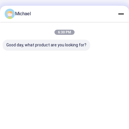
Tangki Rendam Dapur
Michael
180L 2400W Commercial Soak Tank Cleaner 1.2mm
SUS304 Dengan Keranjang Khusus
6:30 PM
Tangki Rendam Dapur SUS304 168 Liter yang
Dipanaskan Menghapus Minyak Berat Karbon Yang
Good day, what product are you looking for?
Kuat
Tangki Rendam Dapur 240L Terisolasi Penuh yang
dikontrol secara termostatik Tangki Rendam Stainless
Steel
4.5KW Daya Pemanas Dapur Rendam Tangki 264L
Membersihkan Gemuk Karbon
Pembersih Bagian Ultrasonik
Suku Cadang Sepeda Motor Pembersih Suku Cadang
Ultrasonik Tangki 22L 400Watt SUS304