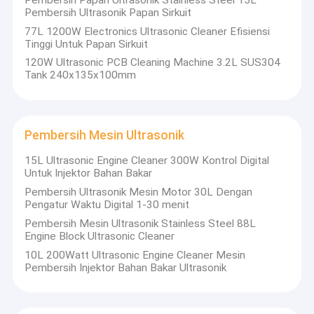
Pembersih Ultrasonik Papan Sirkuit
Dengan kepercayaan dan dukungan jangka panjang dari
Tentang kami
pelanggan kami, kami terus berinovasi dan bertujuan untuk
77L 1200W Electronics Ultrasonic Cleaner Efisiensi
menawarkan lebih dari sekedar peralatan. Kami menyediakan
Tinggi Untuk Papan Sirkuit
Tur Pabrik
solusi pembersihan lengkap yang membantu mitra kami
120W Ultrasonic PCB Cleaning Machine 3.2L SUS304
sukses.
Tank 240x135x100mm
Kontrol kualitas
Untuk Distributor
Kami menawarkan peralatan berkualitas tinggi dan solusi
pembersih yang komprehensif yang mencakup 12 seri
Hubungi kami
pembersih ultrasonik utama, termasuk tetapi tidak terbatas
pada:
Pembersih Mesin Ultrasonik
Berita
Ultrasonik Bagian Pembersih
Pembersih Pistol Ultrasonik
15L Ultrasonic Engine Cleaner 300W Kontrol Digital
Pembersih Karbohidrat Ultrasonik
Untuk Injektor Bahan Bakar
Pembersih Ultrasonik Industri
Pembersih Ultrasonik Otomotif
Pembersih Ultrasonik Mesin Motor 30L Dengan
Pembersih Bagian Ultrasonik
Mesin pembersih perhiasan ultrasonik
Pengatur Waktu Digital 1-30 menit
Pembersih Ultrasonik Gigi
Pembersih Mesin Ultrasonik Stainless Steel 88L
Pembersih Ultrasonik Elektronik
Pembersih Senjata Ultrasonik
Engine Block Ultrasonic Cleaner
Pembersih Mesin Ultrasonik
Pembersih ultrasonik medis
10L 200Watt Ultrasonic Engine Cleaner Mesin
Pembersih Karbohidrat Ultrasonik
Pembersih ultrasonik laboratorium
Pembersih Injektor Bahan Bakar Ultrasonik
Pembersih Ultrasonik Digital / Mekanis
Tangki rendam dapur
Pembersih Ultrasonik Industri
...dan lebih.