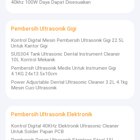
40khz 100W Daya Dapat Disesuaikan
Pembersih Ultrasonik Gigi
Kontrol Digital Mesin Pembersih Ultrasonik Gigi 22.5L
Untuk Kantor Gigi
SUS304 Tank Ultrasonic Dental Instrument Cleaner
10L Kontrol Mekanik
Pembersih Ultrasonik Medis Untuk Instrumen Gigi
4.1KG 24x13.5x10cm
Power Adjustable Dental Ultrasonic Cleaner 3.2L 4.1kg
Mesin Cuci Ultrasonik
Rumah
Guangdong Blue Whale Ultrasonic Cleaning Equipment Co.,
Pembersih Ultrasonik Elektronik
Ltd.
adalah produsen profesional dengan 20 tahun pengalaman
Produk
dalam teknologi pembersihan ultrasonik.kami mengkhususkan
Kontrol Digital 40KHz Elektronik Ultrasonic Cleaner
diri dalam merancang dan memproduksi berbagai mesin
Untuk Solder Papan PCB
Pertunjukan VR
pembersih ultrasonik standar, serta sistem pembersih non-
Pembersih Papan Ultrasonik Stainless Steel 15L
standar yang disesuaikan dengan kebutuhan industri yang unik.