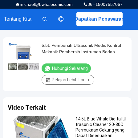
michael@bwhalesonic.com
86--15007557067
Tentang Kita
Dapatkan Penawaran
描述
6.5L Pembersih Ultrasonik Medis Kontrol
Mekanik Pembersih Instrumen Bedah
Ultrasonik
Hubungi Sekarang
Pelajari Lebih Lanjut
Video Terkait
14.5L Blue Whale Digital Ul
trasonic Cleaner 20-80C
Permukaan Cekung yang
Dapat Disesuaikan