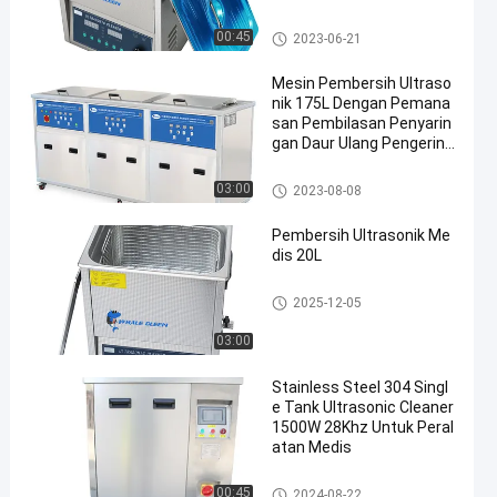
Pembersih Ultrasonik Digital
00:45
2023-06-21
Mesin Pembersih Ultraso
nik 175L Dengan Pemana
san Pembilasan Penyarin
gan Daur Ulang Pengering
an
Pembersih Ultrasonik Industri
03:00
2023-08-08
Pembersih Ultrasonik Me
dis 20L
Pembersih Ultrasonik Medis
2025-12-05
03:00
Stainless Steel 304 Singl
e Tank Ultrasonic Cleaner
1500W 28Khz Untuk Peral
atan Medis
Pembersih Ultrasonik Medis
00:45
2024-08-22