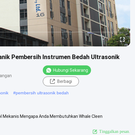
anik Pembersih Instrumen Bedah Ultrasonik
Hubungi Sekarang
dangan
Berbagi
sonik
#
pembersih ultrasonik bedah
trol Mekanis Mengapa Anda Membutuhkan Whale Cleen
an Katalog Blue Whale dan ...
Lihat Lebih Lanjut
Tinggalkan pesan.