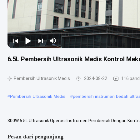
6.5L Pembersih Ultrasonik Medis Kontrol Mek
Pembersih Ultrasonik Medis
2024-08-22
116 pan
#
Pembersih Ultrasonik Medis
#
pembersih instrumen bedah ultra
300W 6.5L Ultrasonik Operasi Instrumen Pembersih Dengan Kon
SonicPembersih Instrumen Bedah Ultrasonik?Rincian Perusahaan d
Pesan dari pengunjung