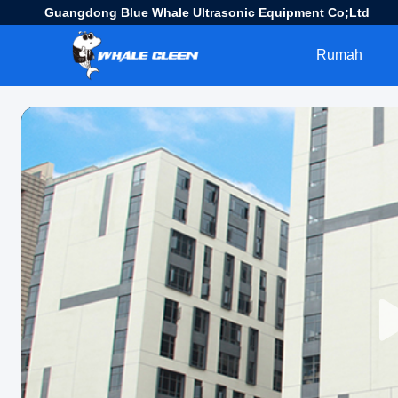
Guangdong Blue Whale Ultrasonic Equipment Co;Ltd
Rumah