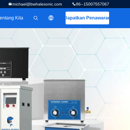
michael@bwhalesonic.com
86--15007557067
entang Kita
Dapatkan Penawaran
描述