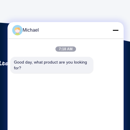
Michael
7:18 AM
Ltd
Good day, what product are you looking 
for?
Tautan langsung
Profil perusahaan
Wisata pabrik
Kontrol kualitas
Sitemap