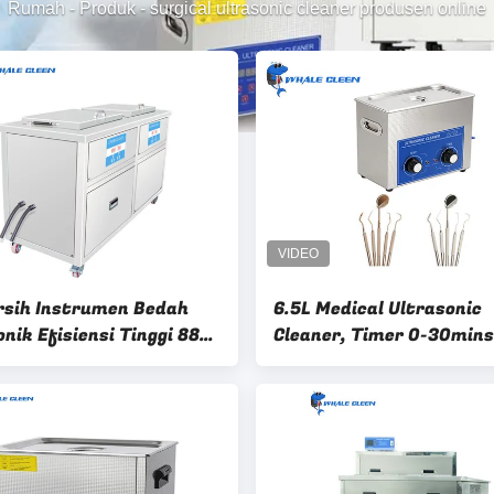
Rumah
-
Produk
-
surgical ultrasonic cleaner produsen online
sih Instrumen Bedah
6.5L Medical Ultrasonic
nik Efisiensi Tinggi 88
Cleaner, Timer 0-30mins
1200W Dengan Pemanas
Automotive Ultrasonic C
Manufacturer