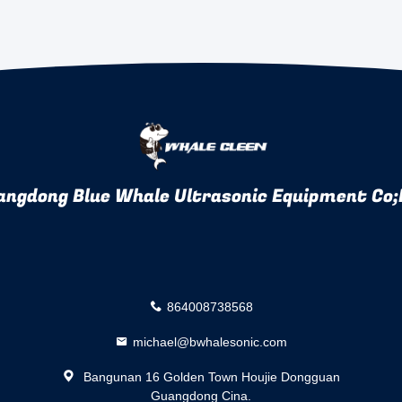
angdong Blue Whale Ultrasonic Equipment Co;
864008738568
michael@bwhalesonic.com
Bangunan 16 Golden Town Houjie Dongguan
Guangdong Cina.