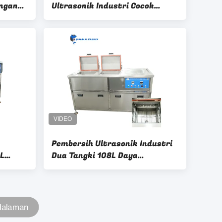
engan
Ultrasonik Industri Cocok
el
Untuk Pembersih Injektor Mobil
Injektor Bahan Bakar Diesel
Pembersih Ultrasonik Industri
0L
Dua Tangki 108L Daya
Disesuaikan 0-1500W
inggi
 Halaman