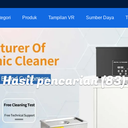
tegori
Produk
Tampilan VR
Sumber Daya
T
Hasil pencarian (83)