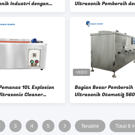
onik Industri dengan
Ultrasonik Pembersih d
l Suhu Digital 28-40 KHz
88L Tangki Stainless Ste
Pemanas 10L Explosion
Bagian Besar Pembersih
Ultrasonic Cleaner
Ultrasonik Otomotif 56
nsi 28K
Dengan Pemanasan /
Penyemprotan Tekanan T
2
3
4
5
Terakhir
Total 6