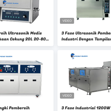
sih Ultrasonik Medis
3 Fase Ultrasonik Pembe
aan Cekung 20L 20-80
Industri Dengan Tampila
t Celcius Dapat
Digital Dan Pemanasan 
aikan
ngki Pembersih
3 Fase Industrial 1200W