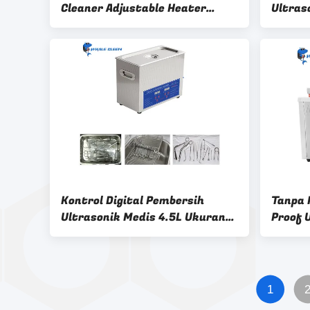
Cleaner Adjustable Heater
Ultras
Dengan Dua Tangki SUS304
Kontro
Kontrol Digital Pembersih
Tanpa 
Ultrasonik Medis 4.5L Ukuran
Proof 
Kustom Tersedia
Frekue
1