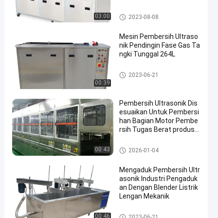
an
Pembersih Ultrasonik Industri
03:00
2023-08-08
Mesin Pembersih Ultraso
nik Pendingin Fase Gas Ta
ngki Tunggal 264L
Mesin Pembersih Ultrasonik
2023-06-21
00:39
Pembersih Ultrasonik Dis
esuaikan Untuk Pembersi
han Bagian Motor Pembe
rsih Tugas Berat produse
n
Pembersih Ultrasonik Industri
00:43
2026-01-04
Mengaduk Pembersih Ultr
asonik Industri Pengaduk
an Dengan Blender Listrik
Lengan Mekanik
Pembersih Ultrasonik Industri
00:46
2023-06-21