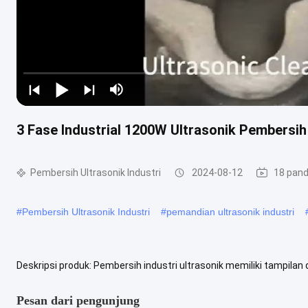
3 Fase Industrial 1200W Ultrasonik Pembersih
Pembersih Ultrasonik Industri
2024-08-12
18 pan
#
Pembersih Ultrasonik Industri
#
pemandian ultrasonik industri
Deskripsi produk: Pembersih industri ultrasonik memiliki tampi
proses pembersihan dengan mudah.Tampilan memberikan umpan ba
Pesan dari pengunjung