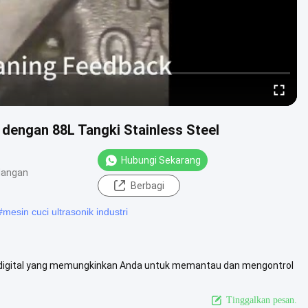
 dengan 88L Tangki Stainless Steel
Hubungi Sekarang
dangan
Berbagi
#
mesin cuci ultrasonik industri
lan digital yang memungkinkan Anda untuk memantau dan mengontrol
lik real-time...
Lihat Lebih Lanjut
Tinggalkan pesan.