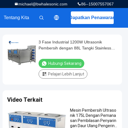
michael@bwhalesonic.com
86--15007557067
Tentang Kita
Dapatkan Penawaran
描述
3 Fase Industrial 1200W Ultrasonik
Pembersih dengan 88L Tangki Stainless
Steel
Hubungi Sekarang
Pelajari Lebih Lanjut
Video Terkait
Mesin Pembersih Ultraso
nik 175L Dengan Pemana
san Pembilasan Penyarin
gan Daur Ulang Pengering