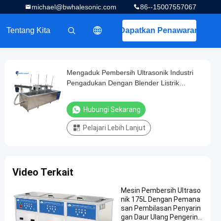
michael@bwhalesonic.com
86--15007557067
Tentang Kita
Dapatkan Penawaran
描述
Mengaduk Pembersih Ultrasonik Industri
Pengadukan Dengan Blender Listrik
Lengan Mekanik
Hubungi Sekarang
Pelajari Lebih Lanjut
Video Terkait
Mesin Pembersih Ultraso
nik 175L Dengan Pemana
san Pembilasan Penyarin
gan Daur Ulang Pengering