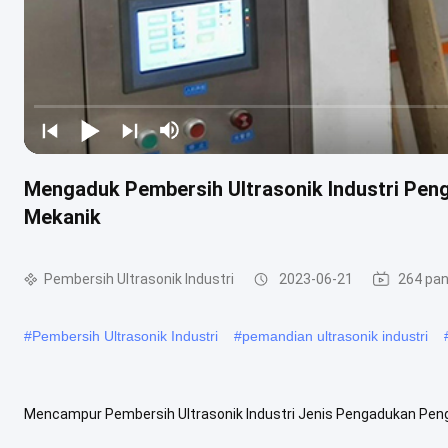
Mengaduk Pembersih Ultrasonik Industri Pen
Mekanik
Pembersih Ultrasonik Industri
2023-06-21
264 pa
#
Pembersih Ultrasonik Industri
#
pemandian ultrasonik industri
Mencampur Pembersih Ultrasonik Industri Jenis Pengadukan Peng
pembersih ultrasonik membersihkan komponen kecil? Ya, mesin pe