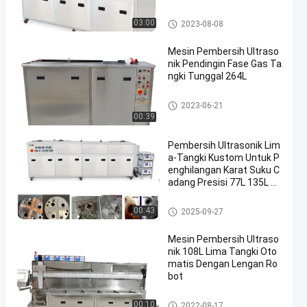
an
Pembersih Ultrasonik Industri
03:00
2023-08-08
Mesin Pembersih Ultraso
nik Pendingin Fase Gas Ta
ngki Tunggal 264L
Mesin Pembersih Ultrasonik
2023-06-21
00:39
Pembersih Ultrasonik Lim
a-Tangki Kustom Untuk P
enghilangan Karat Suku C
adang Presisi 77L 135L D
an 264L Tangki Pencuci S
uku Cadang
Pembersih Ultrasonik Industri
00:43
2025-09-27
Mesin Pembersih Ultraso
nik 108L Lima Tangki Oto
matis Dengan Lengan Ro
bot
Pembersih Ultrasonik Industri
00:10
2022-08-17