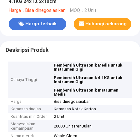
4.1KG 24x13.5x10cm
Harga：Bisa dinegosiasikan
MOQ：2 Unit
Harga terbaik
Hubungi sekarang
Deskripsi Produk
Pembersih Ultrasonik Medis untuk
Instrumen Gigi
,
Pembersih Ultrasonik 4.1KG untuk
Cahaya Tinggi
Instrumen Gigi
,
Pembersih Ultrasonik Instrumen
Medis
Harga
Bisa dinegosiasikan
Kemasan rincian
Kemasan Kotak Karton
Kuantitas min Order
2 Unit
Menyediakan
20000 Unit Per Bulan
kemampuan
Nama merek
Whale Cleen