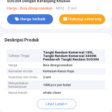
SUS304 Dengan Keranjang Khusus
Harga：Bisa dinegosiasikan
MOQ：2 unit
Harga terbaik
Hubungi sekarang
Deskripsi Produk
,
Tangki Rendam Komersial 180L
Cahaya Tinggi
,
Tangki Rendam Komersial 2400W
Pembersih Tangki Rendam SUS304
Harga
Bisa dinegosiasikan
Kemasan rincian
Kemasan Kasus Kayu
Kuantitas min Order
2 unit
Menyediakan
1000 pcs per bulan
kemampuan
Nama merek
whale cleen
Lihat Lebih