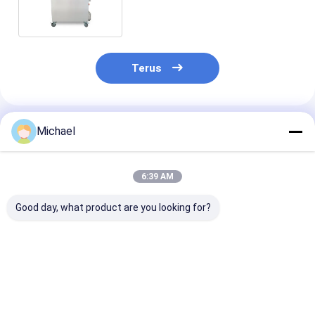
Dengan Keranjang Khusus
Terus
Rekomendasi Produk
Michael
6:39 AM
Good day, what product are you looking for?
Tangki Renang
Tangki Rendam
Tangki Renda
Dapur Besar 310L
Dapur 310L Besar
Dapur yang Da
SUS304 Dengan
Digunakan Kem
Pemanas Kerja
250L Dengan S
Konstan
Pemanas Mand
Harga terbaik
Harga terbaik
Harga terb