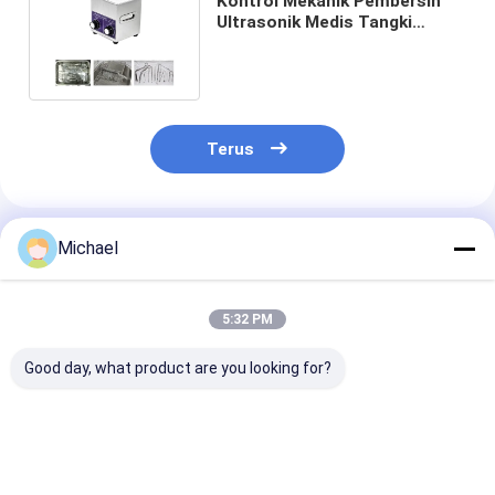
Kontrol Mekanik Pembersih
Ultrasonik Medis Tangki
SUS304 Stainless Steel 30L
Terus
Rekomendasi Produk
Michael
5:32 PM
Good day, what product are you looking for?
Pembersih
Pembersih
6.5L Medical
Ultrasonik Medis 20L
Ultrasonik Peralatan
Ultrasonic Cle