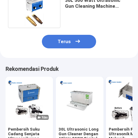
30L 500 Watt Ultrasonic
Gun Cleaning Machine
Pemanasan Mekanik
Terus
Rekomendasi Produk
Pembersih Suku
30L Ultrasonic Long
Pembersih Pis
Cadang Senjata
Gun Cleaner Dengan
Ultrasonik Mo