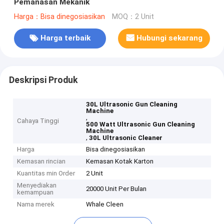
Pemanasan Mekanik
Harga：Bisa dinegosiasikan
MOQ：2 Unit
Harga terbaik
Hubungi sekarang
Deskripsi Produk
30L Ultrasonic Gun Cleaning
Machine
,
Cahaya Tinggi
500 Watt Ultrasonic Gun Cleaning
Machine
,
30L Ultrasonic Cleaner
Harga
Bisa dinegosiasikan
Kemasan rincian
Kemasan Kotak Karton
Kuantitas min Order
2 Unit
Menyediakan
20000 Unit Per Bulan
kemampuan
Nama merek
Whale Cleen