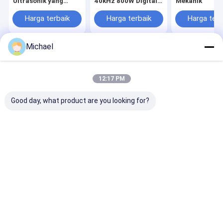
Ultrasonik yang
40kHz 800W Digital
Mekanik
Dapat Disesuaikan
Heating Gun Parts
Daya 30L -
Cleaners
Harga terbaik
Harga terbaik
Harga terb
Pembersihan
Senjata Api Tingkat
Industri
Michael
Rumah
Tentang
Hubungi
Desktop
kita
kami
Site
Sitemap
Privacy Policy
12:17 PM
Kualitas
Pembersih Bagian Ultrasonik
Pabrik cina.Copyright © 2026
Guangdong Blue Whale Ultrasonic Equipment Co;Ltd. All Rights
Good day, what product are you looking for?
Reserved.
Rumah
Produk
Pertunjukan VR