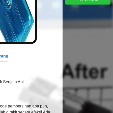
button
rang
k Senjata Api
ode pembersihan apa pun,
h dirakit secara efektif.Ada