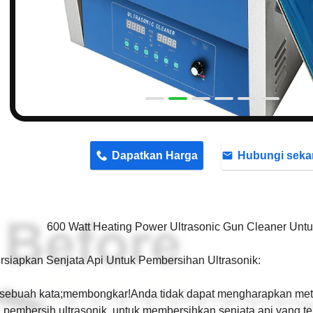
n
Dapatkan Harga
Hubungi seka
600 Watt Heating Power Ultrasonic Gun Cleaner Untu
siapkan Senjata Api Untuk Pembersihan Ultrasonik:
sebuah kata;membongkar!Anda tidak dapat mengharapkan met
pembersih ultrasonik, untuk membersihkan senjata api yang tela