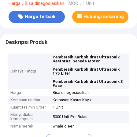
Harga：Bisa dinegosiasikan
MOQ：1 Unit
Harga terbaik
Hubungi sekarang
Deskripsi Produk
Pembersih Karbohidrat Ultrasonik
Restorasi Sepeda Motor
,
Pembersih Karbohidrat Ultrasonik
Cahaya Tinggi
175 Liter
,
Pembersih Karbohidrat Ultrasonik 3
Fase
Harga
Bisa dinegosiasikan
Kemasan rincian
Kemasan Kasus Kayu
Kuantitas min Order
1 Unit
Menyediakan
5000 Unit Per Bulan
kemampuan
Nama merek
whale cleen