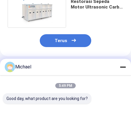
Restorasi Sepeda
Motor Ultrasonic Carb
Cleaner
Terus
Rekomendasi Produk
Michael
5:49 PM
Good day, what product are you looking for?
3KW Ultrasonic
Pembersih
Pembersih
Cleaner Untuk
Karbohidrat
Karbohidrat