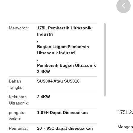
butto
Menyoroti
175L Pembersih Ultrasonik
Industri
,
Bagian Logam Pembersih
Ultrasonik Industri
,
Pembersih Bagian Ultrasonik
2.4KW
Bahan
SUS304 Atau SUS316
Tangki
Kekuatan
2.4KW
Ultrasonik
175L 2
pengatur
1-99H Dapat Disesuaikan
waktu
Mengapa
Pemanas
20 ~ 95C dapat disesuaikan