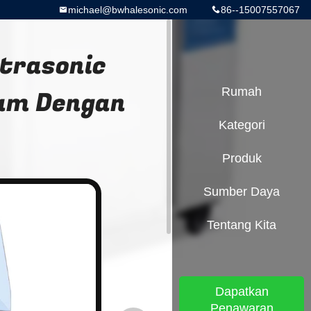
michael@bwhalesonic.com
86--15007557067
ltrasonic
gam Dengan
Rumah
Kategori
Produk
Sumber Daya
Tentang Kita
Dapatkan
Penawaran