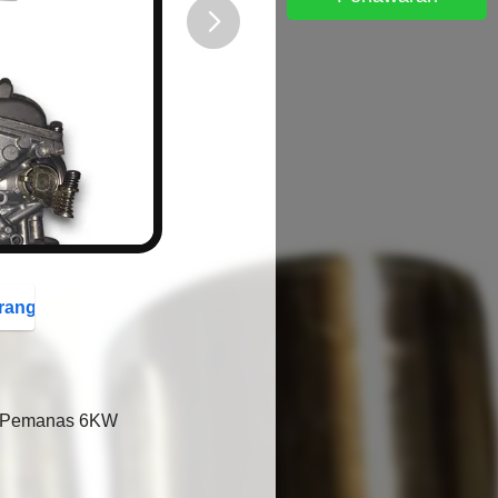
button
rang
an Pemanas 6KW