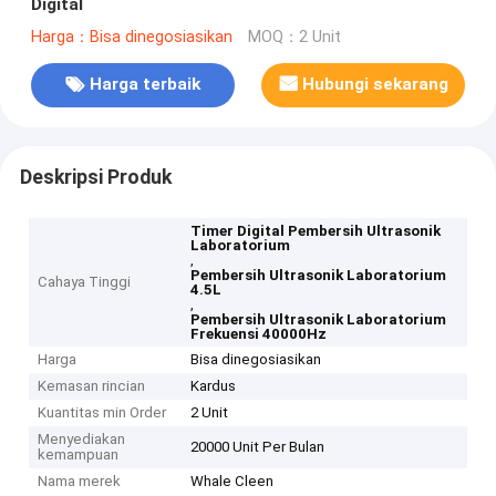
Digital
Harga：Bisa dinegosiasikan
MOQ：2 Unit
Harga terbaik
Hubungi sekarang
Deskripsi Produk
Timer Digital Pembersih Ultrasonik
Laboratorium
,
Pembersih Ultrasonik Laboratorium
Cahaya Tinggi
4.5L
,
Pembersih Ultrasonik Laboratorium
Frekuensi 40000Hz
Harga
Bisa dinegosiasikan
Kemasan rincian
Kardus
Kuantitas min Order
2 Unit
Menyediakan
20000 Unit Per Bulan
kemampuan
Nama merek
Whale Cleen