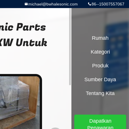
michael@bwhalesonic.com
86--15007557067
nic Parts
3KW Untuk
Rumah
Kategori
Produk
Sumber Daya
Tentang Kita
Dapatkan
Penawaran