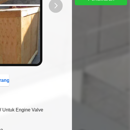
button
rang
W Untuk Engine Valve