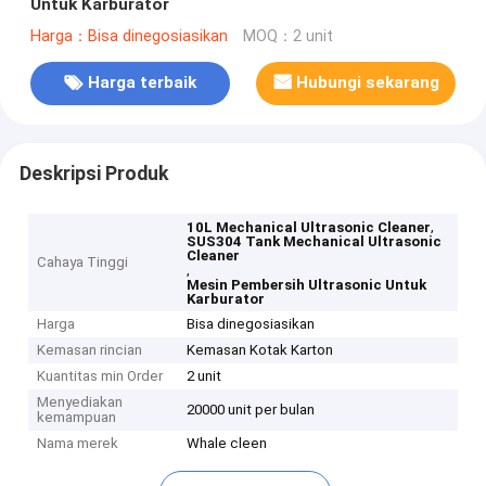
Untuk Karburator
Harga：Bisa dinegosiasikan
MOQ：2 unit
Harga terbaik
Hubungi sekarang
Deskripsi Produk
,
10L Mechanical Ultrasonic Cleaner
SUS304 Tank Mechanical Ultrasonic
Cleaner
Cahaya Tinggi
,
Mesin Pembersih Ultrasonic Untuk
Karburator
Harga
Bisa dinegosiasikan
Kemasan rincian
Kemasan Kotak Karton
Kuantitas min Order
2 unit
Menyediakan
20000 unit per bulan
kemampuan
Nama merek
Whale cleen