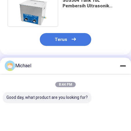
SUS304 Tank 10L
Pembersih Ultrasonik
Mekanik Untuk Karburator
Terus
Rekomendasi Produk
Michael
8:44 PM
Good day, what product are you looking for?
Pembersih
Pembersih
4.5L Pembersi
Ultrasonik Mekanik
Ultrasonik Mekanik
Ultrasonik Me