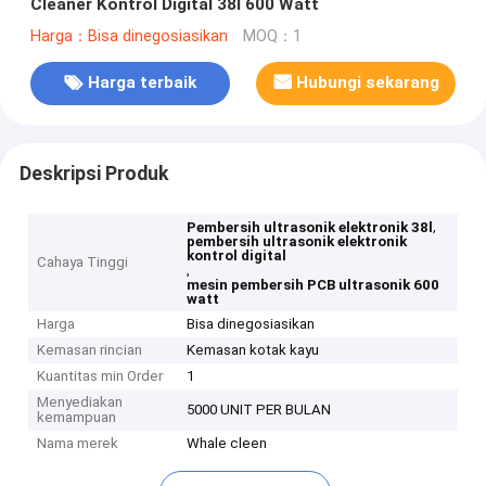
Cleaner Kontrol Digital 38l 600 Watt
Harga：Bisa dinegosiasikan
MOQ：1
Harga terbaik
Hubungi sekarang
Deskripsi Produk
,
Pembersih ultrasonik elektronik 38l
pembersih ultrasonik elektronik
kontrol digital
Cahaya Tinggi
,
mesin pembersih PCB ultrasonik 600
watt
Harga
Bisa dinegosiasikan
Kemasan rincian
Kemasan kotak kayu
Kuantitas min Order
1
Menyediakan
5000 UNIT PER BULAN
kemampuan
Nama merek
Whale cleen