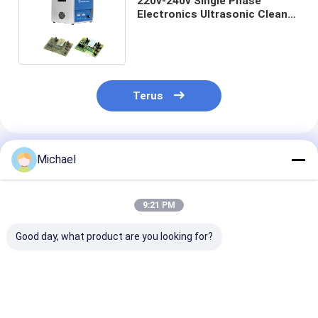
220v-240v Single Phase
Electronics Ultrasonic Cleaner
Kontrol Digital 38l 600 Watt
Terus
Rekomendasi Produk
Michael
9:21 PM
Good day, what product are you looking for?
Pembersih Papan
Ukuran Ekonomis
30Liter Digita
Ultrasonik Baja
Elektronik Ultrasonic
Pembersih