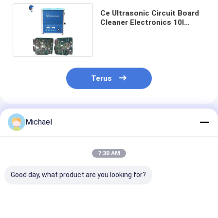
Ce Ultrasonic Circuit Board
Cleaner Electronics 10l
Dengan Fungsi Sapu
Terus
Rekomendasi Produk
Michael
7:30 AM
Good day, what product are you looking for?
Pembersih Papan
Ukuran Ekonomis
30Liter Digita