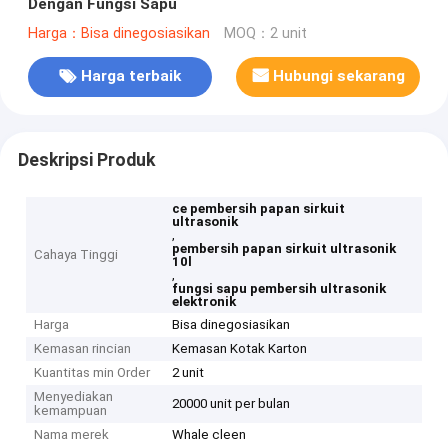
Dengan Fungsi Sapu
Harga：Bisa dinegosiasikan
MOQ：2 unit
Harga terbaik
Hubungi sekarang
Deskripsi Produk
ce pembersih papan sirkuit
ultrasonik
,
pembersih papan sirkuit ultrasonik
Cahaya Tinggi
10l
,
fungsi sapu pembersih ultrasonik
elektronik
Harga
Bisa dinegosiasikan
Kemasan rincian
Kemasan Kotak Karton
Kuantitas min Order
2 unit
Menyediakan
20000 unit per bulan
kemampuan
Nama merek
Whale cleen