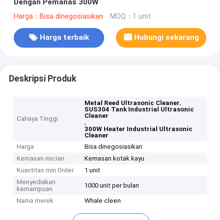
Dengan Pemanas 300W
Harga：Bisa dinegosiasikan
MOQ：1 unit
Harga terbaik
Hubungi sekarang
Deskripsi Produk
,
Metal Reed Ultrasonic Cleaner
SUS304 Tank Industrial Ultrasonic
Cleaner
Cahaya Tinggi
,
300W Heater Industrial Ultrasonic
Cleaner
Harga
Bisa dinegosiasikan
Kemasan rincian
Kemasan kotak kayu
Kuantitas min Order
1 unit
Menyediakan
1000 unit per bulan
kemampuan
Nama merek
Whale cleen