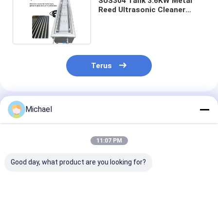
SUS304 Tank 3.6KW Metal
Reed Ultrasonic Cleaner
Dengan Pemanas 300W
Terus
Rekomendasi Produk
Michael
11:07 PM
Good day, what product are you looking for?
Pembersih
Mesin Pembersih
Pembersih
Ultrasonik Industri
Ultrasonik Industri 5
Ultrasonik Em