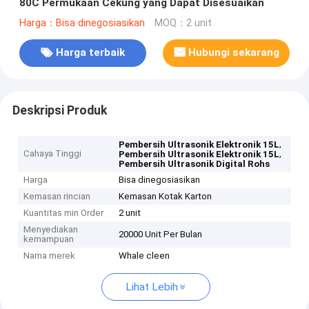
80C Permukaan Cekung yang Dapat Disesuaikan
Harga：Bisa dinegosiasikan
MOQ：2 unit
Harga terbaik
Hubungi sekarang
Deskripsi Produk
,
Pembersih Ultrasonik Elektronik 15L
Cahaya Tinggi
,
Pembersih Ultrasonik Elektronik 15L
Pembersih Ultrasonik Digital Rohs
Harga
Bisa dinegosiasikan
Kemasan rincian
Kemasan Kotak Karton
Kuantitas min Order
2 unit
Menyediakan
20000 Unit Per Bulan
kemampuan
Nama merek
Whale cleen
Lihat Lebih