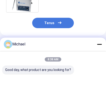
Permukaan Cekung yang Dapat
Disesuaikan
Terus
Rekomendasi Produk
Michael
8:38 AM
Good day, what product are you looking for?
Pembersih Papan
Ukuran Ekonomis
30Liter Digita
Ultrasonik Baja
Elektronik Ultrasonic
Pembersih
Tahan Karat 15L
Cleaner 53L
Ultrasonik Ele
Pembersih
Ultrasonic PCB
dengan Peman
Ultrasonik Papan
Cleaner
Degas Semiwa
Harga terbaik
Harga terbaik
Harga terb