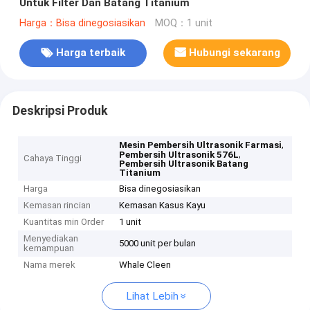
Untuk Filter Dan Batang Titanium
Harga：Bisa dinegosiasikan
MOQ：1 unit
Harga terbaik
Hubungi sekarang
Deskripsi Produk
,
Mesin Pembersih Ultrasonik Farmasi
,
Pembersih Ultrasonik 576L
Cahaya Tinggi
Pembersih Ultrasonik Batang
Titanium
Harga
Bisa dinegosiasikan
Kemasan rincian
Kemasan Kasus Kayu
Kuantitas min Order
1 unit
Menyediakan
5000 unit per bulan
kemampuan
Nama merek
Whale Cleen
Lihat Lebih