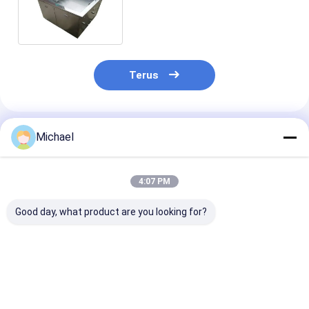
Dan Batang Titanium
Terus
Rekomendasi Produk
Michael
4:07 PM
Good day, what product are you looking for?
Dua Tangki 2400W
35KHz 800W
Mesin Pembers
175L Pembersih
Ultrasonic
Ultrasonik Ta
Ultrasonik untuk
Homogenizer
Asam / Alkali 
Pencucian Suku
Sonicator Prosesor
Tangki Denga