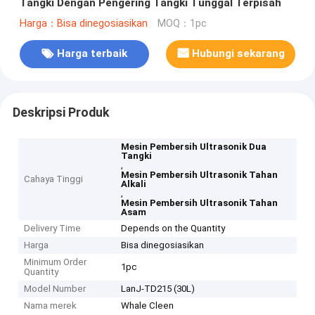
Tangki Dengan Pengering Tangki Tunggal Terpisah
Harga：Bisa dinegosiasikan
MOQ：1pc
Harga terbaik
Hubungi sekarang
Deskripsi Produk
Mesin Pembersih Ultrasonik Dua
Tangki
,
Mesin Pembersih Ultrasonik Tahan
Cahaya Tinggi
Alkali
,
Mesin Pembersih Ultrasonik Tahan
Asam
Delivery Time
Depends on the Quantity
Harga
Bisa dinegosiasikan
Minimum Order
1pc
Quantity
Model Number
LanJ-TD215 (30L)
Nama merek
Whale Cleen