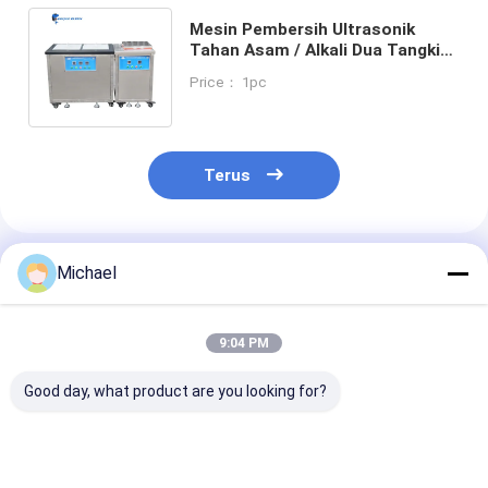
Mesin Pembersih Ultrasonik
Tahan Asam / Alkali Dua Tangki
Dengan Pengering Tangki
Price： 1pc
Tunggal Terpisah
Terus
Rekomendasi Produk
Michael
9:04 PM
Good day, what product are you looking for?
Dua Tangki 2400W
35KHz 800W
Mesin Pembers