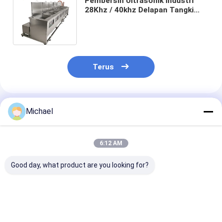
Pembersih Ultrasonik Industri
28Khz / 40khz Delapan Tangki
Dengan Pembersihan Pembilasan
Pengeringan
Terus
Rekomendasi Produk
Michael
6:12 AM
Good day, what product are you looking for?
Pembersih
Mesin Pembersih
Pembersih
Ultrasonik Industri
Ultrasonik Industri 5
Ultrasonik Em