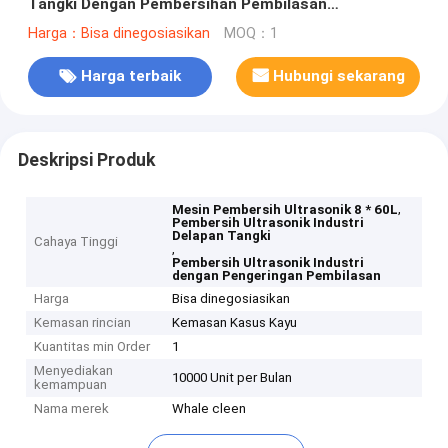
Tangki Dengan Pembersihan Pembilasan
Pengeringan
Harga：Bisa dinegosiasikan
MOQ：1
Harga terbaik
Hubungi sekarang
Deskripsi Produk
,
Mesin Pembersih Ultrasonik 8 * 60L
Pembersih Ultrasonik Industri
Delapan Tangki
Cahaya Tinggi
,
Pembersih Ultrasonik Industri
dengan Pengeringan Pembilasan
Harga
Bisa dinegosiasikan
Kemasan rincian
Kemasan Kasus Kayu
Kuantitas min Order
1
Menyediakan
10000 Unit per Bulan
kemampuan
Nama merek
Whale cleen