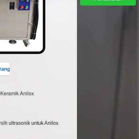
button
rang
Keramik Anilox
ih ultrasonik untuk Anilox