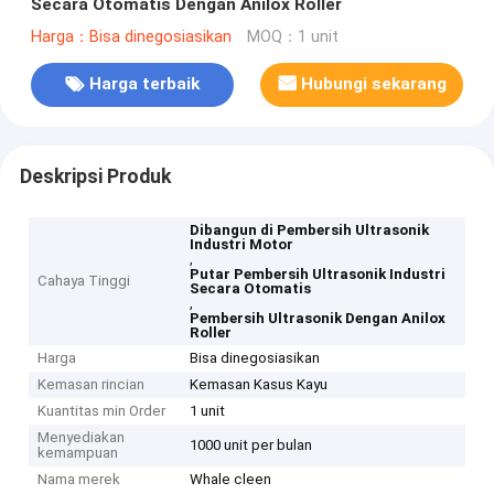
Secara Otomatis Dengan Anilox Roller
Harga：Bisa dinegosiasikan
MOQ：1 unit
Harga terbaik
Hubungi sekarang
Deskripsi Produk
Dibangun di Pembersih Ultrasonik
Industri Motor
,
Putar Pembersih Ultrasonik Industri
Cahaya Tinggi
Secara Otomatis
,
Pembersih Ultrasonik Dengan Anilox
Roller
Harga
Bisa dinegosiasikan
Kemasan rincian
Kemasan Kasus Kayu
Kuantitas min Order
1 unit
Menyediakan
1000 unit per bulan
kemampuan
Nama merek
Whale cleen