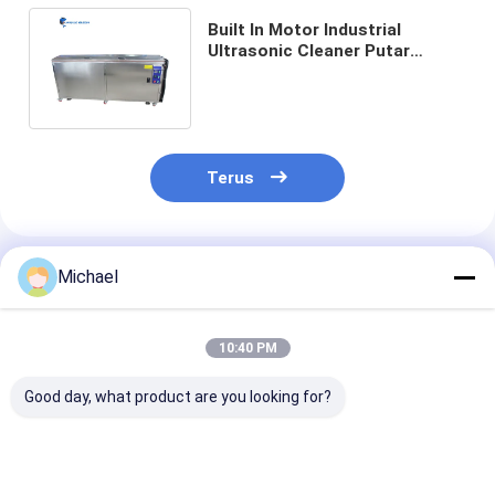
Built In Motor Industrial
Ultrasonic Cleaner Putar
Secara Otomatis Dengan
Anilox Roller
Terus
Rekomendasi Produk
Michael
10:40 PM
Good day, what product are you looking for?
Pembersih
Mesin Pembersih
Pembersih