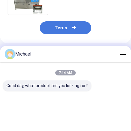
Tambahan
Terus
Rekomendasi Produk
Michael
7:14 AM
Good day, what product are you looking for?
Mesin pembersih
3 Phases Engine
Pembersih
ultrasonik 1.2KW
Block Ultrasonic
Ultrasonik Blo
canggih untuk blok
Cleaner 175L
Mesin Empat T
mesin 40KHz
Ultrasonic Engine
Frekuensi Desain
Parts Cleaner
Harga terbaik
Harga terbaik
Harga terb