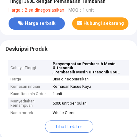
Tinggi 360L dengan Pemanasan Tambahan
Harga：Bisa dinegosiasikan
MOQ：1 unit
Harga terbaik
Hubungi sekarang
Deskripsi Produk
Penyemprotan Pembersih Mesin
Cahaya Tinggi
Ultrasonik
,
Pembersih Mesin Ultrasonik 360L
Harga
Bisa dinegosiasikan
Kemasan rincian
Kemasan Kasus Kayu
Kuantitas min Order
1 unit
Menyediakan
5000 unit per bulan
kemampuan
Nama merek
Whale Cleen
Lihat Lebih