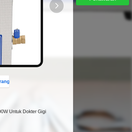
button
rang
00W Untuk Dokter Gigi