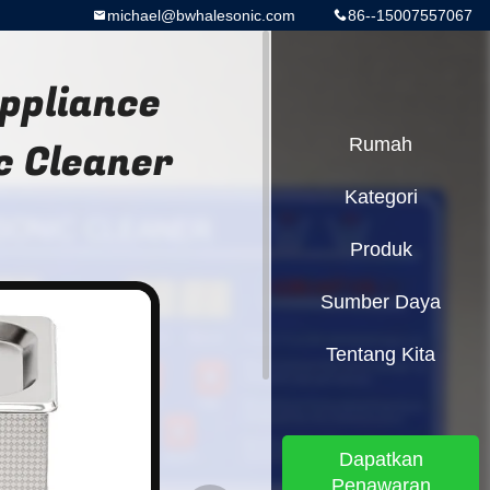
michael@bwhalesonic.com
86--15007557067
Appliance
c Cleaner
Rumah
Kategori
Produk
Sumber Daya
Tentang Kita
Dapatkan
Penawaran