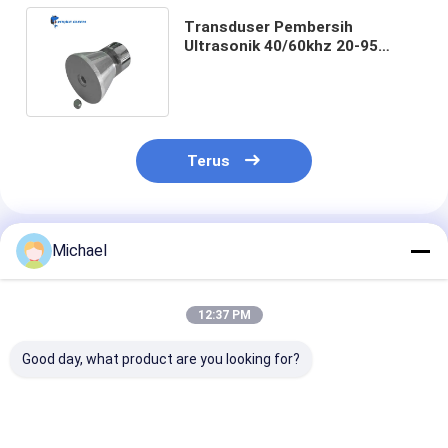
Transduser Pembersih
Ultrasonik 40/60khz 20-95
Derajat Dapat Disesuaikan
Dengan Kawat
Terus
Rekomendasi Produk
Michael
12:37 PM
Good day, what product are you looking for?
Baterai Shell
Two Tanks SUS304
Pembersih Bag