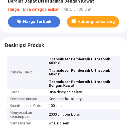
Derajat Dapat Disesuaikan Dengan Kawat
Harga：Bisa dinegosiasikan
MOQ：100 unit
Harga terbaik
Hubungi sekarang
Deskripsi Produk
Transduser Pembersih Ultrasonik
40khz
,
Transduser Pembersih Ultrasonik
Cahaya Tinggi
60khz
,
Transduser Pembersih Ultrasonik
Dengan Kawat
Harga
Bisa dinegosiasikan
Kemasan rincian
Kemasan kotak kayu
Kuantitas min Order
100 unit
Menyediakan
2000 unit per bulan
kemampuan
Nama merek
whale cleen