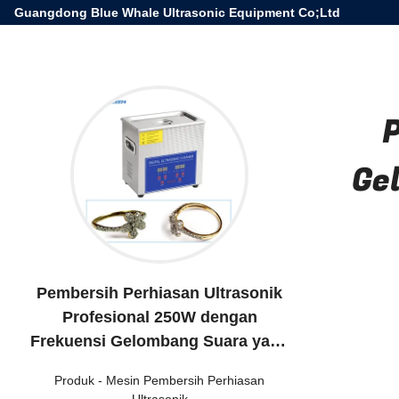
Guangdong Blue Whale Ultrasonic Equipment Co;Ltd
Ge
Pembersih Perhiasan Ultrasonik
Profesional 250W dengan
Frekuensi Gelombang Suara yang
Bisa Disesuaikan 3.2L Ukuran Unit
Produk
-
Mesin Pembersih Perhiasan
26.5x16.5x22cm
Ultrasonik