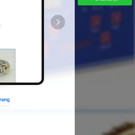
button
rang