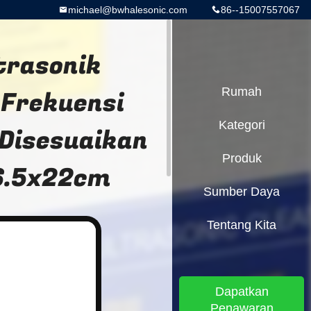
michael@bwhalesonic.com
86--15007557067
trasonik
 Frekuensi
Rumah
Kategori
 Disesuaikan
Produk
16.5x22cm
Sumber Daya
Tentang Kita
Dapatkan
Penawaran