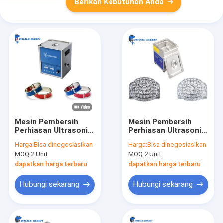
Berikan Kebutuhan Anda
Mesin Pembersih
Mesin Pembersih
Perhiasan Ultrasonik
Perhiasan Ultrasonik
Fase Tunggal 40khz
100W Kecil Kapasitas
Harga:
Bisa dinegosiasikan
Harga:
Bisa dinegosiasikan
100W Daya Dapat
3.2L Untuk Cincin
MOQ:
2 Unit
MOQ:
2 Unit
Disesuaikan
Kawin
dapatkan harga terbaru
dapatkan harga terbaru
Hubungi sekarang
Hubungi sekarang