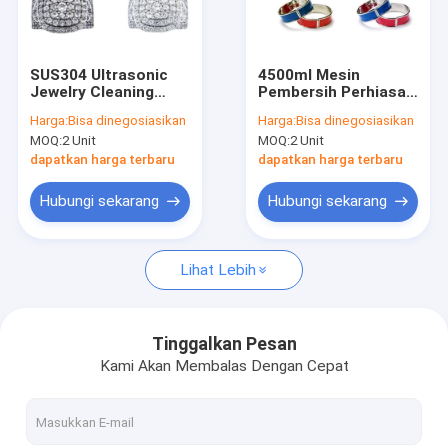
Tentang kami
Tur Pabrik
SUS304 Ultrasonic
4500ml Mesin
Jewelry Cleaning
Pembersih Perhiasan
Kontrol kualitas
Machine 4.5L 40KHz
Ultrasonik 180 Watt
Harga:
Bisa dinegosiasikan
Harga:
Bisa dinegosiasikan
Kontrol Mekanik
41x25.5x31cm Untuk
MOQ:
2 Unit
MOQ:
2 Unit
Permata
Hubungi kami
dapatkan harga terbaru
dapatkan harga terbaru
Berita
Hubungi sekarang
Hubungi sekarang
Lihat Lebih
Pembersih Bagian Ultrasonik
Pembersih Senjata Ultrasonik
Tinggalkan Pesan
Kami Akan Membalas Dengan Cepat
Pembersih Karbohidrat Ultrasonik
Pembersih Ultrasonik Industri