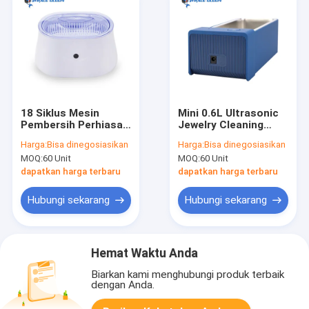
18 Siklus Mesin
Mini 0.6L Ultrasonic
Pembersih Perhiasan
Jewelry Cleaning
Ultrasonik 600ml
Machine Kontrol
Harga:
Bisa dinegosiasikan
Harga:
Bisa dinegosiasikan
Ultra Sonic Ring
Digital Tangki
MOQ:
60 Unit
MOQ:
60 Unit
Cleaner
SUS304
dapatkan harga terbaru
dapatkan harga terbaru
Hubungi sekarang
Hubungi sekarang
Hemat Waktu Anda
Biarkan kami menghubungi produk terbaik
dengan Anda.