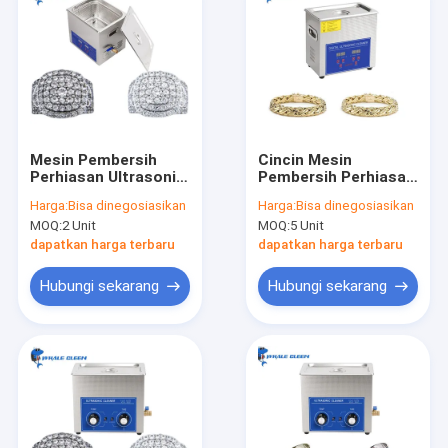
Mesin Pembersih
Cincin Mesin
Perhiasan Ultrasonik
Pembersih Perhiasan
10L yang Tepat
Ultrasonik
Harga:
Bisa dinegosiasikan
Harga:
Bisa dinegosiasikan
Kontrol Digital
MOQ:
2 Unit
MOQ:
5 Unit
Ultrasonic Ring
Cleaner
dapatkan harga terbaru
dapatkan harga terbaru
Hubungi sekarang
Hubungi sekarang
Rumah
Produk
Pertunjukan VR