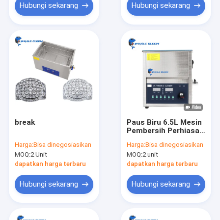
Hubungi sekarang
Hubungi sekarang
break
Paus Biru 6.5L Mesin
Pembersih Perhiasan
Ultrasonik 20-80C
Harga:
Bisa dinegosiasikan
Harga:
Bisa dinegosiasikan
Permukaan Cekung
MOQ:
2 Unit
MOQ:
2 unit
dapatkan harga terbaru
dapatkan harga terbaru
Hubungi sekarang
Hubungi sekarang