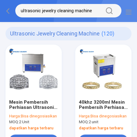
Ultrasonic Jewelry Cleaning Machine
(120)
Mesin Pembersih
40khz 3200ml Mesin
Perhiasan Ultrasonik
Pembersih Perhiasan
40khz Daya Panas
Ultrasonik 1-30 menit
Harga:
Bisa dinegosiasikan
Harga:
Bisa dinegosiasikan
22L 600W
Dapat Disesuaikan
MOQ:
2 Unit
MOQ:
2 unit
dapatkan harga terbaru
dapatkan harga terbaru