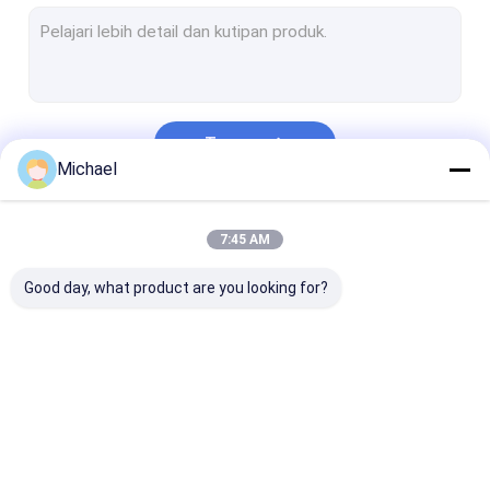
Pembersih Ultrasonik Otomotif
Mesin Pembersih Perhiasan Ultrasonik
Pembersih Ultrasonik Gigi
Terus
Pembersih Ultrasonik Elektronik
Michael
Pembersih Mesin Ultrasonik
Kategori Kami
7:45 AM
Pembersih Ultrasonik Medis
Good day, what product are you looking for?
Pembersih Ultrasonik Laboratorium
Mesin Pembersih Ultrasonik
Pembersih Ultrasonik Digital
Pembersih Bagian
Pembersih Senjata
Pembersih
Pembersih Ultrasonik Mekanik
Ultrasonik
Ultrasonik
Karbohidrat
Ultrasonik