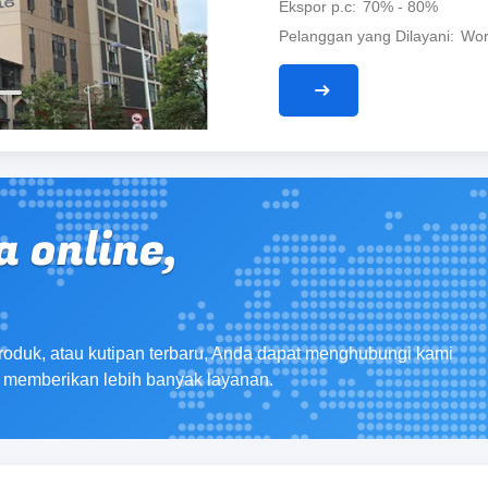
Ekspor p.c
70% - 80%
Pelanggan yang Dilayani
Wor
 online,
produk, atau kutipan terbaru, Anda dapat menghubungi kami
k memberikan lebih banyak layanan.