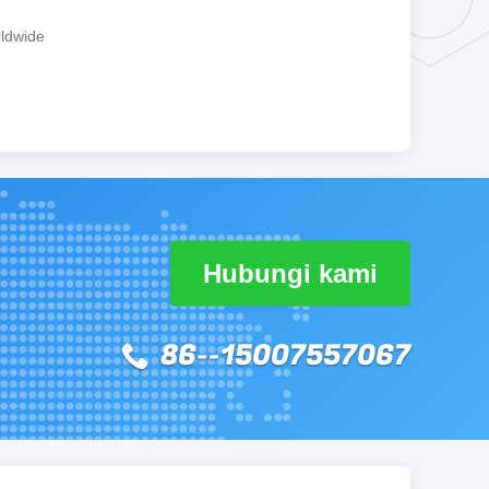
ldwide
Hubungi kami
86--15007557067