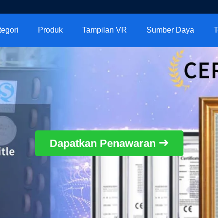
tegori
Produk
Tampilan VR
Sumber Daya
T
Dapatkan Penawaran