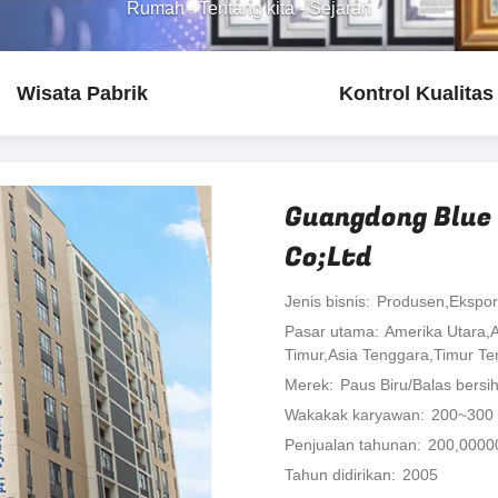
Rumah
-
Tentang kita
-
Sejarah
Wisata Pabrik
Kontrol Kualitas
Guangdong Blue
Co;Ltd
Jenis bisnis
Produsen,Eksport
Pasar utama
Amerika Utara,A
Timur,Asia Tenggara,Timur Te
Merek
Paus Biru/Balas bersi
Wakakak karyawan
200~300
Penjualan tahunan
200,0000
Tahun didirikan
2005