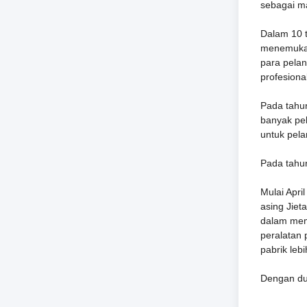
sebagai ma
Dalam 10 t
menemukan
para pelan
profesion
Pada tahu
banyak pe
untuk pela
Pada tahu
Mulai Apri
asing Jiet
dalam memp
peralatan 
pabrik leb
Dengan duk