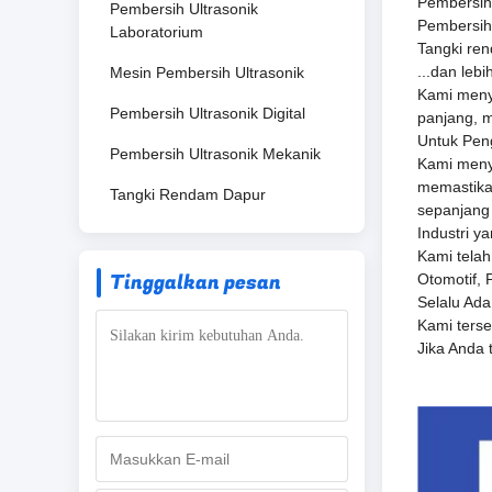
Pembersih 
Pembersih Ultrasonik
Pembersih 
Laboratorium
Tangki re
...dan lebi
Mesin Pembersih Ultrasonik
Kami meny
Pembersih Ultrasonik Digital
panjang, 
Untuk Pen
Pembersih Ultrasonik Mekanik
Kami menye
memastika
Tangki Rendam Dapur
sepanjang 
Industri y
Kami tela
Tinggalkan pesan
Otomotif, 
Selalu Ad
Kami ters
Jika Anda 