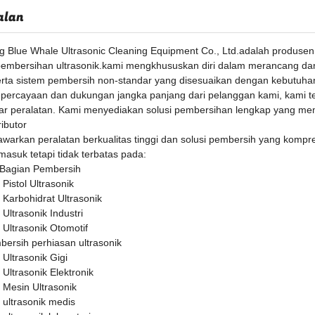
alan
Blue Whale Ultrasonic Cleaning Equipment Co., Ltd.
adalah produsen
 pembersihan ultrasonik.kami mengkhususkan diri dalam merancang da
erta sistem pembersih non-standar yang disesuaikan dengan kebutuhan 
percayaan dan dukungan jangka panjang dari pelanggan kami, kami te
dar peralatan. Kami menyediakan solusi pembersihan lengkap yang me
ributor
arkan peralatan berkualitas tinggi dan solusi pembersih yang kompr
masuk tetapi tidak terbatas pada:
 Bagian Pembersih
Pistol Ultrasonik
Karbohidrat Ultrasonik
Ultrasonik Industri
Ultrasonik Otomotif
ersih perhiasan ultrasonik
Ultrasonik Gigi
Ultrasonik Elektronik
 Mesin Ultrasonik
ultrasonik medis