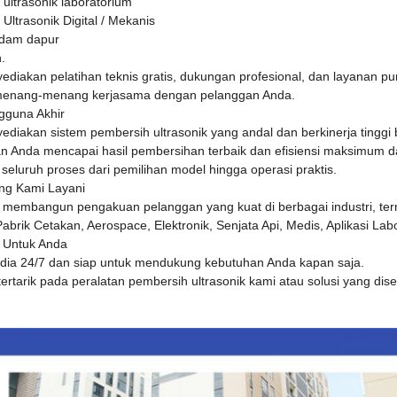
ultrasonik laboratorium
Ultrasonik Digital / Mekanis
ndam dapur
h.
ediakan pelatihan teknis gratis, dukungan profesional, dan layanan
menang-menang kerjasama dengan pelanggan Anda.
gguna Akhir
diakan sistem pembersih ultrasonik yang andal dan berkinerja tinggi
n Anda mencapai hasil pembersihan terbaik dan efisiensi maksimum d
seluruh proses dari pemilihan model hingga operasi praktis.
ang Kami Layani
h membangun pengakuan pelanggan yang kuat di berbagai industri, te
Pabrik Cetakan, Aerospace, Elektronik, Senjata Api, Medis, Aplikasi Lab
a Untuk Anda
edia 24/7 dan siap untuk mendukung kebutuhan Anda kapan saja.
tertarik pada peralatan pembersih ultrasonik kami atau solusi yang dis