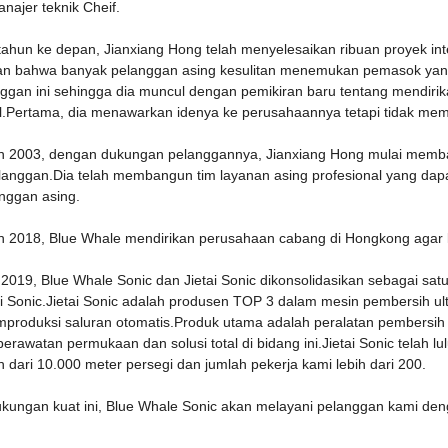
najer teknik Cheif.
ahun ke depan, Jianxiang Hong telah menyelesaikan ribuan proyek inter
 bahwa banyak pelanggan asing kesulitan menemukan pemasok yang 
ggan ini sehingga dia muncul dengan pemikiran baru tentang mendirik
al.Pertama, dia menawarkan idenya ke perusahaannya tetapi tidak me
n 2003, dengan dukungan pelanggannya, Jianxiang Hong mulai memban
langgan.Dia telah membangun tim layanan asing profesional yang dap
nggan asing.
n 2018, Blue Whale mendirikan perusahaan cabang di Hongkong agar k
l 2019, Blue Whale Sonic dan Jietai Sonic dikonsolidasikan sebagai 
ai Sonic.Jietai Sonic adalah produsen TOP 3 dalam mesin pembersih ul
roduksi saluran otomatis.Produk utama adalah peralatan pembersih ult
perawatan permukaan dan solusi total di bidang ini.Jietai Sonic telah
ih dari 10.000 meter persegi dan jumlah pekerja kami lebih dari 200.
ungan kuat ini, Blue Whale Sonic akan melayani pelanggan kami deng