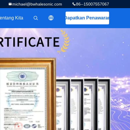
michael@bwhalesonic.com
86--15007557067
entang Kita
Dapatkan Penawaran
描述