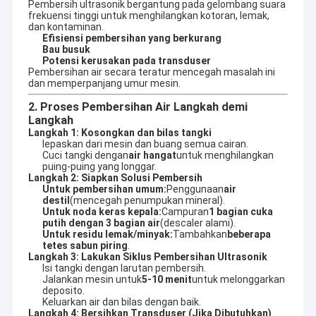
Pembersih ultrasonik bergantung pada gelombang suara
frekuensi tinggi untuk menghilangkan kotoran, lemak,
dan kontaminan.
Efisiensi pembersihan yang berkurang
Bau busuk
Potensi kerusakan pada transduser
Pembersihan air secara teratur mencegah masalah ini
dan memperpanjang umur mesin.
2. Proses Pembersihan Air Langkah demi
Langkah
Langkah 1: Kosongkan dan bilas tangki
lepaskan dari mesin dan buang semua cairan.
Cuci tangki dengan
air hangat
untuk menghilangkan
puing-puing yang longgar.
Langkah 2: Siapkan Solusi Pembersih
Untuk pembersihan umum:
Penggunaan
air
destil
(mencegah penumpukan mineral).
Untuk noda keras kepala:
Campuran
1 bagian cuka
putih dengan 3 bagian air
(descaler alami).
Untuk residu lemak/minyak:
Tambahkan
beberapa
tetes sabun piring
.
Langkah 3: Lakukan Siklus Pembersihan Ultrasonik
Isi tangki dengan larutan pembersih.
Jalankan mesin untuk
5-10 menit
untuk melonggarkan
deposito.
Keluarkan air dan bilas dengan baik.
Langkah 4: Bersihkan Transduser (Jika Dibutuhkan)