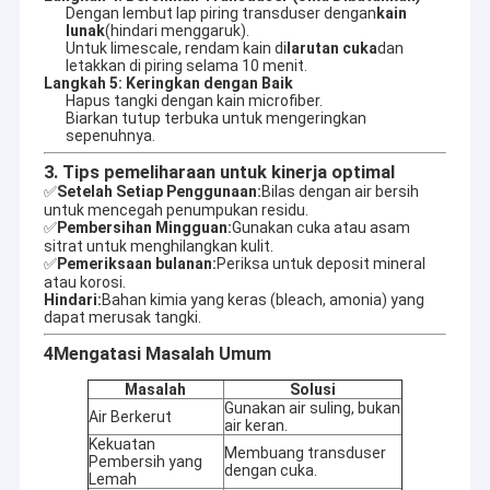
Dengan lembut lap piring transduser dengan
kain
lunak
(hindari menggaruk).
Untuk limescale, rendam kain di
larutan cuka
dan
letakkan di piring selama 10 menit.
Langkah 5: Keringkan dengan Baik
Hapus tangki dengan kain microfiber.
Biarkan tutup terbuka untuk mengeringkan
sepenuhnya.
3. Tips pemeliharaan untuk kinerja optimal
✅
Setelah Setiap Penggunaan:
Bilas dengan air bersih
untuk mencegah penumpukan residu.
✅
Pembersihan Mingguan:
Gunakan cuka atau asam
sitrat untuk menghilangkan kulit.
✅
Pemeriksaan bulanan:
Periksa untuk deposit mineral
atau korosi.
Hindari:
Bahan kimia yang keras (bleach, amonia) yang
dapat merusak tangki.
4Mengatasi Masalah Umum
Masalah
Solusi
Gunakan air suling, bukan
Air Berkerut
air keran.
Kekuatan
Membuang transduser
Pembersih yang
dengan cuka.
Lemah