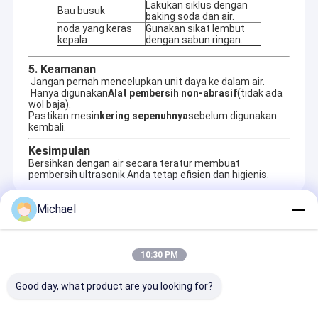
Lakukan siklus dengan
Bau busuk
baking soda dan air.
noda yang keras
Gunakan sikat lembut
kepala
dengan sabun ringan.
5. Keamanan
️ Jangan pernah mencelupkan unit daya ke dalam air.
️ Hanya digunakan
Alat pembersih non-abrasif
(tidak ada
wol baja).
Pastikan mesin
kering sepenuhnya
sebelum digunakan
kembali.
Kesimpulan
Bersihkan dengan air secara teratur membuat
pembersih ultrasonik Anda tetap efisien dan higienis.
Michael
Recommended Products
10:30 PM
Good day, what product are you looking for?