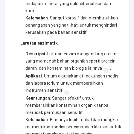
endapan mineral yang sulit dibersihkan dan
karat.
Kelemahan
: Sangat korosif dan membutuhkan
penanganan yang hati-hati untuk menghindari
kerusakan pada bahan sensitif.
Larutan enzimatik
Deskripsi
: Larutan enzim mengandung enzim
yang memecah bahan organik seperti protein,
darah, dan kontaminan biologis lainnya
.
Aplikasi
: Umum digunakan di lingkungan medis
dan laboratorium untuk membersihkan
instrumen sensitif
.
Keuntungan
: Sangat efektif untuk
Rumah
membersihkan kontaminan organik tanpa
Guangdong Blue Whale Ultrasonic Cleaning Equipment Co.,
Ltd.
adalah produsen profesional dengan 20 tahun pengalaman
merusak permukaan sensitif.
Produk
dalam teknologi pembersihan ultrasonik.kami mengkhususkan
Kelemahan
: Biasanya lebih mahal dan mungkin
diri dalam merancang dan memproduksi berbagai mesin
Pertunjukan VR
memerlukan kondisi penyimpanan khusus untuk
pembersih ultrasonik standar, serta sistem pembersih non-
standar yang disesuaikan dengan kebutuhan industri yang unik.
mempertahankan aktivitas enzim.