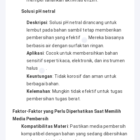
Dengan kepercayaan dan dukungan jangka panjang dari
Tentang kami
pelanggan kami, kami terus berinovasi dan bertujuan untuk
Solusi pH netral
menawarkan lebih dari sekedar peralatan. Kami menyediakan
Tur Pabrik
solusi pembersihan lengkap yang membantu mitra kami
Deskripsi
: Solusi pH netral dirancang untuk
sukses.
lembut pada bahan sambil tetap memberikan
Kontrol kualitas
Untuk Distributor
pembersihan yang efektif
Mereka biasanya
Kami menawarkan peralatan berkualitas tinggi dan solusi
pembersih yang komprehensif yang mencakup 12 seri
berbasis air dengan surfaktan ringan.
Hubungi kami
pembersih ultrasonik utama, termasuk tetapi tidak terbatas
Aplikasi
: Cocok untuk membersihkan bahan
pada:
sensitif seperti kaca, elektronik, dan instrumen
Berita
Ultrasonik Bagian Pembersih
Pembersih Pistol Ultrasonik
halus
.
Pembersih Karbohidrat Ultrasonik
Keuntungan
: Tidak korosif dan aman untuk
Pembersih Ultrasonik Industri
berbagai bahan.
Pembersih Ultrasonik Otomotif
Pembersih Bagian Ultrasonik
Mesin pembersih perhiasan ultrasonik
Kelemahan
: Mungkin tidak efektif untuk tugas
Pembersih Ultrasonik Gigi
pembersihan tugas berat.
Pembersih Ultrasonik Elektronik
Pembersih Senjata Ultrasonik
Pembersih Mesin Ultrasonik
Faktor-Faktor yang Perlu Diperhatikan Saat Memilih
Pembersih ultrasonik medis
Pembersih Karbohidrat Ultrasonik
Pembersih ultrasonik laboratorium
Media Pembersih
Pembersih Ultrasonik Digital / Mekanis
Kompatibilitas Materi
: Pastikan media pembersih
Tangki rendam dapur
Pembersih Ultrasonik Industri
kompatibel dengan bahan yang sedang dibersihkan
...dan lebih.