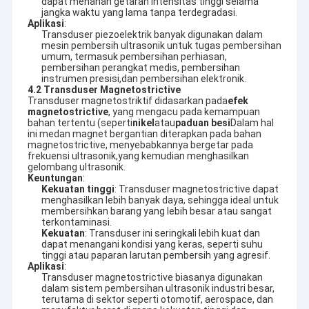
dapat menahan getaran intensitas tinggi selama
jangka waktu yang lama tanpa terdegradasi.
Aplikasi
:
Transduser piezoelektrik banyak digunakan dalam
mesin pembersih ultrasonik untuk tugas pembersihan
umum, termasuk pembersihan perhiasan,
pembersihan perangkat medis, pembersihan
instrumen presisi,dan pembersihan elektronik.
4.2 Transduser Magnetostrictive
Transduser magnetostriktif didasarkan pada
efek
magnetostrictive
, yang mengacu pada kemampuan
bahan tertentu (seperti
nikel
atau
paduan besi
Dalam hal
ini medan magnet bergantian diterapkan pada bahan
magnetostrictive, menyebabkannya bergetar pada
frekuensi ultrasonik,yang kemudian menghasilkan
gelombang ultrasonik.
Keuntungan
:
Kekuatan tinggi
: Transduser magnetostrictive dapat
menghasilkan lebih banyak daya, sehingga ideal untuk
membersihkan barang yang lebih besar atau sangat
terkontaminasi.
Rumah
Kekuatan
: Transduser ini seringkali lebih kuat dan
dapat menangani kondisi yang keras, seperti suhu
Guangdong Blue Whale Ultrasonic Cleaning Equipment Co.,
tinggi atau paparan larutan pembersih yang agresif.
Ltd.
adalah produsen profesional dengan 20 tahun pengalaman
Produk
Aplikasi
:
dalam teknologi pembersihan ultrasonik.kami mengkhususkan
Transduser magnetostrictive biasanya digunakan
diri dalam merancang dan memproduksi berbagai mesin
dalam sistem pembersihan ultrasonik industri besar,
Pertunjukan VR
pembersih ultrasonik standar, serta sistem pembersih non-
terutama di sektor seperti otomotif, aerospace, dan
standar yang disesuaikan dengan kebutuhan industri yang unik.