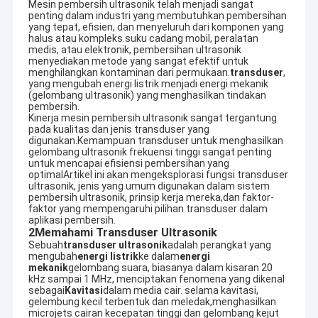
Mesin pembersih ultrasonik telah menjadi sangat
penting dalam industri yang membutuhkan pembersihan
yang tepat, efisien, dan menyeluruh dari komponen yang
halus atau kompleks.suku cadang mobil, peralatan
medis, atau elektronik, pembersihan ultrasonik
menyediakan metode yang sangat efektif untuk
menghilangkan kontaminan dari permukaan.
transduser
,
yang mengubah energi listrik menjadi energi mekanik
(gelombang ultrasonik) yang menghasilkan tindakan
pembersih.
Kinerja mesin pembersih ultrasonik sangat tergantung
pada kualitas dan jenis transduser yang
digunakan.Kemampuan transduser untuk menghasilkan
gelombang ultrasonik frekuensi tinggi sangat penting
untuk mencapai efisiensi pembersihan yang
optimalArtikel ini akan mengeksplorasi fungsi transduser
ultrasonik, jenis yang umum digunakan dalam sistem
pembersih ultrasonik, prinsip kerja mereka,dan faktor-
faktor yang mempengaruhi pilihan transduser dalam
aplikasi pembersih.
2Memahami Transduser Ultrasonik
Sebuah
transduser ultrasonik
adalah perangkat yang
mengubah
energi listrik
ke dalam
energi
mekanik
gelombang suara, biasanya dalam kisaran 20
kHz sampai 1 MHz, menciptakan fenomena yang dikenal
sebagai
Kavitasi
dalam media cair. selama kavitasi,
gelembung kecil terbentuk dan meledak,menghasilkan
microjets cairan kecepatan tinggi dan gelombang kejut