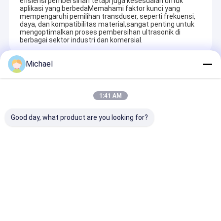
efisiensi pembersihan tetapi juga kesesuaian untuk
aplikasi yang berbedaMemahami faktor kunci yang
mempengaruhi pemilihan transduser, seperti frekuensi,
daya, dan kompatibilitas material,sangat penting untuk
mengoptimalkan proses pembersihan ultrasonik di
berbagai sektor industri dan komersial.
Michael
Recommended Products
1:41 AM
Good day, what product are you looking for?
Mesin Pembersih
Industri Full
Mesin pembers
Ultrasonik Multi-
Automatic PLC
fase hidrokar
Arm Otomatis untuk
Hydrocarbon Vapor
ultrasonik oto
Penghapusan Minyak
Ultrasonic Cleaning
dan Lilin
Machine untuk suku
mengirimkan permintaan
mengirimkan permintaan
mengirimkan
cadang mobil