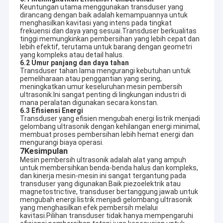
Tangki Rendam Dapur
Keuntungan utama menggunakan transduser yang
dirancang dengan baik adalah kemampuannya untuk
menghasilkan kavitasi yang intens pada tingkat
frekuensi dan daya yang sesuai.Transduser berkualitas
tinggi memungkinkan pembersihan yang lebih cepat dan
lebih efektif, terutama untuk barang dengan geometri
yang kompleks atau detail halus.
6.2 Umur panjang dan daya tahan
Transduser tahan lama mengurangi kebutuhan untuk
pemeliharaan atau penggantian yang sering,
meningkatkan umur keseluruhan mesin pembersih
ultrasonik.Ini sangat penting di lingkungan industri di
mana peralatan digunakan secara konstan.
6.3 Efisiensi Energi
Transduser yang efisien mengubah energi listrik menjadi
gelombang ultrasonik dengan kehilangan energi minimal,
membuat proses pembersihan lebih hemat energi dan
mengurangi biaya operasi.
7Kesimpulan
Mesin pembersih ultrasonik adalah alat yang ampuh
untuk membersihkan benda-benda halus dan kompleks,
dan kinerja mesin-mesin ini sangat tergantung pada
transduser yang digunakan.Baik piezoelektrik atau
magnetostrictive, transduser bertanggung jawab untuk
mengubah energi listrik menjadi gelombang ultrasonik
yang menghasilkan efek pembersih melalui
kavitasi.Pilihan transduser tidak hanya mempengaruhi