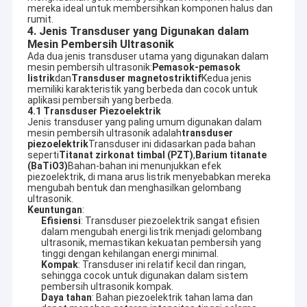
mereka ideal untuk membersihkan komponen halus dan
rumit.
4. Jenis Transduser yang Digunakan dalam
Mesin Pembersih Ultrasonik
Ada dua jenis transduser utama yang digunakan dalam
mesin pembersih ultrasonik:
Pemasok-pemasok
listrik
dan
Transduser magnetostriktif
Kedua jenis
memiliki karakteristik yang berbeda dan cocok untuk
aplikasi pembersih yang berbeda.
4.1 Transduser Piezoelektrik
Jenis transduser yang paling umum digunakan dalam
mesin pembersih ultrasonik adalah
transduser
piezoelektrik
Transduser ini didasarkan pada bahan
seperti
Titanat zirkonat timbal (PZT)
,
Barium titanate
(BaTiO3)
Bahan-bahan ini menunjukkan efek
piezoelektrik, di mana arus listrik menyebabkan mereka
mengubah bentuk dan menghasilkan gelombang
ultrasonik.
Keuntungan
:
Efisiensi
: Transduser piezoelektrik sangat efisien
dalam mengubah energi listrik menjadi gelombang
ultrasonik, memastikan kekuatan pembersih yang
tinggi dengan kehilangan energi minimal.
Kompak
: Transduser ini relatif kecil dan ringan,
sehingga cocok untuk digunakan dalam sistem
pembersih ultrasonik kompak.
Daya tahan
: Bahan piezoelektrik tahan lama dan