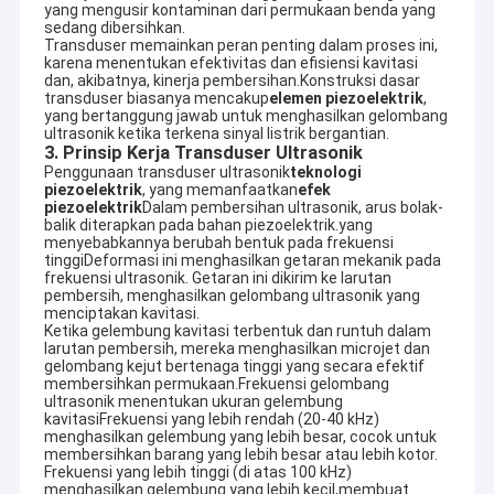
yang mengusir kontaminan dari permukaan benda yang
sedang dibersihkan.
Transduser memainkan peran penting dalam proses ini,
karena menentukan efektivitas dan efisiensi kavitasi
dan, akibatnya, kinerja pembersihan.Konstruksi dasar
transduser biasanya mencakup
elemen piezoelektrik
,
yang bertanggung jawab untuk menghasilkan gelombang
ultrasonik ketika terkena sinyal listrik bergantian.
3. Prinsip Kerja Transduser Ultrasonik
Penggunaan transduser ultrasonik
teknologi
piezoelektrik
, yang memanfaatkan
efek
piezoelektrik
Dalam pembersihan ultrasonik, arus bolak-
balik diterapkan pada bahan piezoelektrik.yang
menyebabkannya berubah bentuk pada frekuensi
tinggiDeformasi ini menghasilkan getaran mekanik pada
frekuensi ultrasonik. Getaran ini dikirim ke larutan
pembersih, menghasilkan gelombang ultrasonik yang
menciptakan kavitasi.
Ketika gelembung kavitasi terbentuk dan runtuh dalam
larutan pembersih, mereka menghasilkan microjet dan
gelombang kejut bertenaga tinggi yang secara efektif
membersihkan permukaan.Frekuensi gelombang
ultrasonik menentukan ukuran gelembung
kavitasiFrekuensi yang lebih rendah (20-40 kHz)
menghasilkan gelembung yang lebih besar, cocok untuk
membersihkan barang yang lebih besar atau lebih kotor.
Frekuensi yang lebih tinggi (di atas 100 kHz)
menghasilkan gelembung yang lebih kecil,membuat