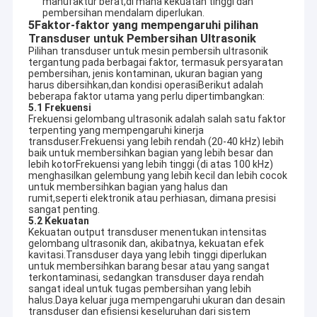
manufaktur berat,di mana kekuatan tinggi dan
Dengan kepercayaan dan dukungan jangka panjang dari
Tentang kami
pembersihan mendalam diperlukan.
5Faktor-faktor yang mempengaruhi pilihan
pelanggan kami, kami terus berinovasi dan bertujuan untuk
menawarkan lebih dari sekedar peralatan. Kami menyediakan
Transduser untuk Pembersihan Ultrasonik
Tur Pabrik
solusi pembersihan lengkap yang membantu mitra kami
Pilihan transduser untuk mesin pembersih ultrasonik
tergantung pada berbagai faktor, termasuk persyaratan
sukses.
pembersihan, jenis kontaminan, ukuran bagian yang
Kontrol kualitas
Untuk Distributor
harus dibersihkan,dan kondisi operasiBerikut adalah
Kami menawarkan peralatan berkualitas tinggi dan solusi
beberapa faktor utama yang perlu dipertimbangkan:
pembersih yang komprehensif yang mencakup 12 seri
Hubungi kami
5.1 Frekuensi
pembersih ultrasonik utama, termasuk tetapi tidak terbatas
Frekuensi gelombang ultrasonik adalah salah satu faktor
pada:
terpenting yang mempengaruhi kinerja
Berita
Ultrasonik Bagian Pembersih
transduser.Frekuensi yang lebih rendah (20-40 kHz) lebih
Pembersih Pistol Ultrasonik
baik untuk membersihkan bagian yang lebih besar dan
lebih kotorFrekuensi yang lebih tinggi (di atas 100 kHz)
Pembersih Karbohidrat Ultrasonik
menghasilkan gelembung yang lebih kecil dan lebih cocok
Pembersih Ultrasonik Industri
untuk membersihkan bagian yang halus dan
Pembersih Ultrasonik Otomotif
rumit,seperti elektronik atau perhiasan, dimana presisi
Pembersih Bagian Ultrasonik
Mesin pembersih perhiasan ultrasonik
sangat penting.
Pembersih Ultrasonik Gigi
5.2 Kekuatan
Pembersih Ultrasonik Elektronik
Pembersih Senjata Ultrasonik
Kekuatan output transduser menentukan intensitas
Pembersih Mesin Ultrasonik
gelombang ultrasonik dan, akibatnya, kekuatan efek
Pembersih ultrasonik medis
kavitasi.Transduser daya yang lebih tinggi diperlukan
Pembersih Karbohidrat Ultrasonik
untuk membersihkan barang besar atau yang sangat
Pembersih ultrasonik laboratorium
terkontaminasi, sedangkan transduser daya rendah
Pembersih Ultrasonik Digital / Mekanis
sangat ideal untuk tugas pembersihan yang lebih
Tangki rendam dapur
Pembersih Ultrasonik Industri
halus.Daya keluar juga mempengaruhi ukuran dan desain
...dan lebih.
transduser dan efisiensi keseluruhan dari sistem