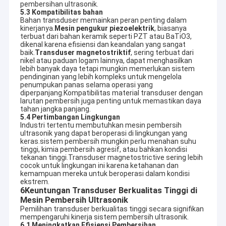
Kami menyediakan pelatihan teknis gratis, dukungan
pembersihan ultrasonik.
Pembersih Ultrasonik Otomotif
profesional, dan layanan purna jual, membantu Anda
5.3 Kompatibilitas bahan
membangun jangka panjang, menang-menang kerjasama
Bahan transduser memainkan peran penting dalam
dengan pelanggan Anda.
Mesin Pembersih Perhiasan Ultrasonik
kinerjanya.
Mesin pengukur piezoelektrik
, biasanya
terbuat dari bahan keramik seperti PZT atau BaTiO3,
Untuk Pengguna Akhir
dikenal karena efisiensi dan keandalan yang sangat
Kami menyediakan sistem pembersih ultrasonik yang andal dan
Pembersih Ultrasonik Gigi
baik.
Transduser magnetostriktif
, sering terbuat dari
berkinerja tinggi bersama dengan solusi pembersih profesional
nikel atau paduan logam lainnya, dapat menghasilkan
untuk memastikan Anda mencapai hasil pembersihan terbaik
lebih banyak daya tetapi mungkin memerlukan sistem
Pembersih Ultrasonik Elektronik
dan efisiensi maksimum dari peralatan kami.Tim insinyur kami
pendinginan yang lebih kompleks untuk mengelola
mendukung Anda sepanjang seluruh proses dari pemilihan
penumpukan panas selama operasi yang
model hingga operasi praktis.
diperpanjang.Kompatibilitas material transduser dengan
Pembersih Mesin Ultrasonik
Industri yang Kami Layani
larutan pembersih juga penting untuk memastikan daya
tahan jangka panjang.
Kami telah membangun pengakuan pelanggan yang kuat di
5.4 Pertimbangan Lingkungan
Pembersih Ultrasonik Medis
berbagai industri, termasuk:
Industri tertentu membutuhkan mesin pembersih
Otomotif, Pabrik Cetakan, Aerospace, Elektronik, Senjata Api,
ultrasonik yang dapat beroperasi di lingkungan yang
Medis, Aplikasi Laboratorium, dan banyak lagi.
Pembersih Ultrasonik Laboratorium
keras.sistem pembersih mungkin perlu menahan suhu
Selalu Ada Untuk Anda
tinggi, kimia pembersih agresif, atau bahkan kondisi
Kami tersedia 24/7 dan siap untuk mendukung kebutuhan Anda
tekanan tinggi.Transduser magnetostrictive sering lebih
Mesin Pembersih Ultrasonik
kapan saja.
cocok untuk lingkungan ini karena ketahanan dan
Jika Anda tertarik pada peralatan pembersih ultrasonik kami
kemampuan mereka untuk beroperasi dalam kondisi
ekstrem.
atau solusi yang disesuaikan, silakan hubungi kami.
Pembersih Ultrasonik Digital
6Keuntungan Transduser Berkualitas Tinggi di
Mesin Pembersih Ultrasonik
Pembersih Ultrasonik Mekanik
Pemilihan transduser berkualitas tinggi secara signifikan
mempengaruhi kinerja sistem pembersih ultrasonik.
6.1 Meningkatkan Efisiensi Pembersihan