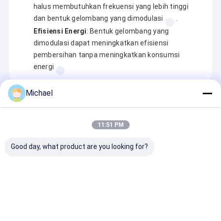
halus membutuhkan frekuensi yang lebih tinggi
dan bentuk gelombang yang dimodulasi
.
Efisiensi Energi
: Bentuk gelombang yang
dimodulasi dapat meningkatkan efisiensi
pembersihan tanpa meningkatkan konsumsi
energi
Michael
Recommended Products
11:51 PM
Good day, what product are you looking for?
Industri Full
Mesin Pembersih
22L Ultrasoni
Automatic PLC
Ultrasonik Otomatis
Record Cleane
Hydrocarbon Vapor
Industri 20-200KHz
400Watt deng
Ultrasonic Cleaning
Dengan 304 Baja
tangki stainles