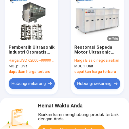
Pembersih Ultrasonik
Restorasi Sepeda
Industri Otomatis
Motor Ultrasonic
Penuh
Carb Cleaner
Harga:
USD 62000~99999 Per Unit Depend On Different Material And Function
Harga:
Bisa dinegosiasikan
MOQ:
1 unit
MOQ:
1 Unit
dapatkan harga terbaru
dapatkan harga terbaru
Hubungi sekarang
Hubungi sekarang
Hemat Waktu Anda
Biarkan kami menghubungi produk terbaik
dengan Anda.