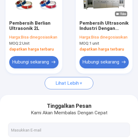
Tentang kami
Tur Pabrik
Pembersih Berlian
Pembersih Ultrasonik
Ultrasonik 2L
Industri Dengan
Kontrol kualitas
Sistem Kontrol PLC
Harga:
Bisa dinegosiasikan
Harga:
Bisa dinegosiasikan
Dan Kustomisasi
MOQ:
2 Unit
MOQ:
1 unit
Non-Standar
Hubungi kami
dapatkan harga terbaru
dapatkan harga terbaru
Berita
Hubungi sekarang
Hubungi sekarang
Lihat Lebih
Pembersih Bagian Ultrasonik
Pembersih Senjata Ultrasonik
Tinggalkan Pesan
Kami Akan Membalas Dengan Cepat
Pembersih Karbohidrat Ultrasonik
Pembersih Ultrasonik Industri