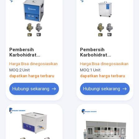
Pembersih
Pembersih
Karbohidrat
Karbohidrat
Ultrasonik yang
Ultrasonik Mobil Salju
Harga:
Bisa dinegosiasikan
Harga:
Bisa dinegosiasikan
Dapat Diatur Daya
MOQ:
2 Unit
MOQ:
1 Unit
dapatkan harga terbaru
dapatkan harga terbaru
Hubungi sekarang
Hubungi sekarang
Rumah
Produk
Pertunjukan VR