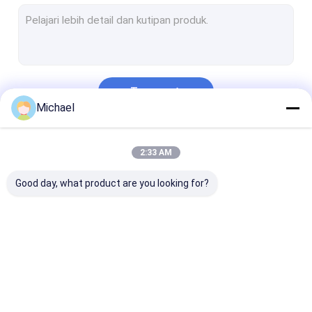
Pembersih Ultrasonik Otomotif
Mesin Pembersih Perhiasan Ultrasonik
Pembersih Ultrasonik Gigi
Terus
Pembersih Ultrasonik Elektronik
Michael
Pembersih Mesin Ultrasonik
Kategori Kami
2:33 AM
Pembersih Ultrasonik Medis
Good day, what product are you looking for?
Pembersih Ultrasonik Laboratorium
Mesin Pembersih Ultrasonik
Pembersih Ultrasonik Digital
Pembersih Bagian
Pembersih Senjata
Pembersih
Pembersih Ultrasonik Mekanik
Ultrasonik
Ultrasonik
Karbohidrat
Ultrasonik